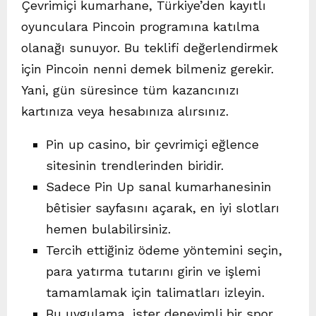
Çevrimiçi kumarhane, Türkiye’den kayıtlı
oyunculara Pincoin programına katılma
olanağı sunuyor. Bu teklifi değerlendirmek
için Pincoin nenni demek bilmeniz gerekir.
Yani, gün süresince tüm kazancınızı
kartınıza veya hesabınıza alırsınız.
Pin up casino, bir çevrimiçi eğlence
sitesinin trendlerinden biridir.
Sadece Pin Up sanal kumarhanesinin
bêtisier sayfasını açarak, en iyi slotları
hemen bulabilirsiniz.
Tercih ettiğiniz ödeme yöntemini seçin,
para yatırma tutarını girin ve işlemi
tamamlamak için talimatları izleyin.
Bu uygulama, ister deneyimli bir spor