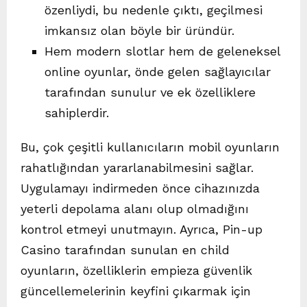
özenliydi, bu nedenle çıktı, geçilmesi
imkansız olan böyle bir üründür.
Hem modern slotlar hem de geleneksel
online oyunlar, önde gelen sağlayıcılar
tarafından sunulur ve ek özelliklere
sahiplerdir.
Bu, çok çeşitli kullanıcıların mobil oyunların
rahatlığından yararlanabilmesini sağlar.
Uygulamayı indirmeden önce cihazınızda
yeterli depolama alanı olup olmadığını
kontrol etmeyi unutmayın. Ayrıca, Pin-up
Casino tarafından sunulan en child
oyunların, özelliklerin empieza güvenlik
güncellemelerinin keyfini çıkarmak için