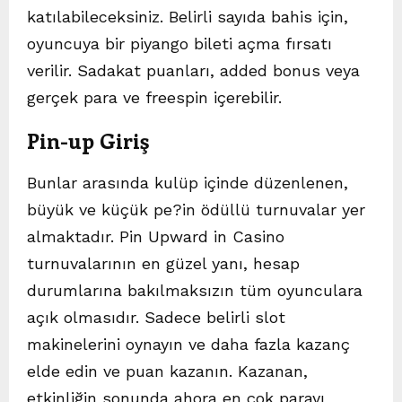
katılabileceksiniz. Belirli sayıda bahis için,
oyuncuya bir piyango bileti açma fırsatı
verilir. Sadakat puanları, added bonus veya
gerçek para ve freespin içerebilir.
Pin-up Giriş
Bunlar arasında kulüp içinde düzenlenen,
büyük ve küçük pe?in ödüllü turnuvalar yer
almaktadır. Pin Upward in Casino
turnuvalarının en güzel yanı, hesap
durumlarına bakılmaksızın tüm oyunculara
açık olmasıdır. Sadece belirli slot
makinelerini oynayın ve daha fazla kazanç
elde edin ve puan kazanın. Kazanan,
etkinliğin sonunda ahora en çok parayı