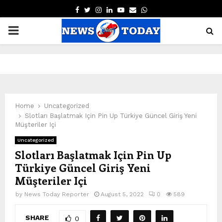
FACEBOOK
TWITTER
INSTAGRAM
LINKEDIN
YOUTUBE
EMAIL
WHATSAPP
PRIMARY
MENU
pp
Home
Uncategorized
Slotları Başlatmak Için Pin Up Türkiye Güncel Giriş Yeni
Müşteriler Içi
Uncategorized
Slotları Başlatmak Için Pin Up
Türkiye Güncel Giriş Yeni
Müşteriler Içi
by
News Today Reporter
August 5, 2022
0
589
SHARE
0