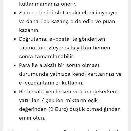
kullanmamanızı önerir.
Sadece belirli slot makinelerini oynayın
ve daha ?ok kazanç elde edin ve puan
kazanın.
Doğrulama, e-posta ile gönderilen
talimatları izleyerek kayıttan hemen
sonra tamamlanabilir.
Para ile alakalı bir sorun olması
durumunda yalnızca kendi kartlarınızı ve
e-cüzdanlarınızı kullanın.
Bir hesabı yenilerken ve para çekerken,
yatırılan / çekilen miktarın eşik
değerinden (2 Euro) düşük olmadığından
emin olun.