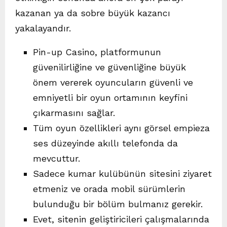
kazanan ya da sobre büyük kazancı
yakalayandır.
Pin-up Casino, platformunun
güvenilirliğine ve güvenliğine büyük
önem vererek oyuncuların güvenli ve
emniyetli bir oyun ortamının keyfini
çıkarmasını sağlar.
Tüm oyun özellikleri aynı görsel empieza
ses düzeyinde akıllı telefonda da
mevcuttur.
Sadece kumar kulübünün sitesini ziyaret
etmeniz ve orada mobil sürümlerin
bulunduğu bir bölüm bulmanız gerekir.
Evet, sitenin geliştiricileri çalışmalarında