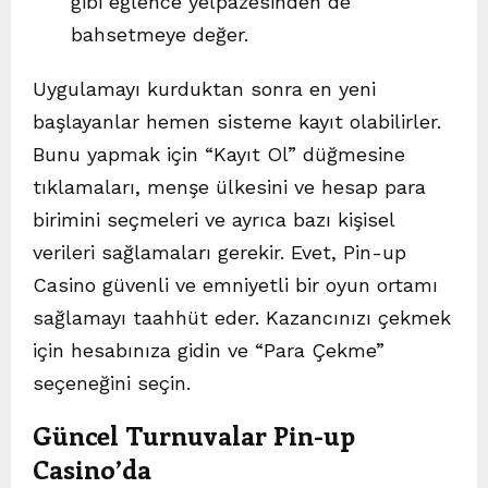
gibi eğlence yelpazesinden de
bahsetmeye değer.
Uygulamayı kurduktan sonra en yeni
başlayanlar hemen sisteme kayıt olabilirler.
Bunu yapmak için “Kayıt Ol” düğmesine
tıklamaları, menşe ülkesini ve hesap para
birimini seçmeleri ve ayrıca bazı kişisel
verileri sağlamaları gerekir. Evet, Pin-up
Casino güvenli ve emniyetli bir oyun ortamı
sağlamayı taahhüt eder. Kazancınızı çekmek
için hesabınıza gidin ve “Para Çekme”
seçeneğini seçin.
Güncel Turnuvalar Pin-up
Casino’da