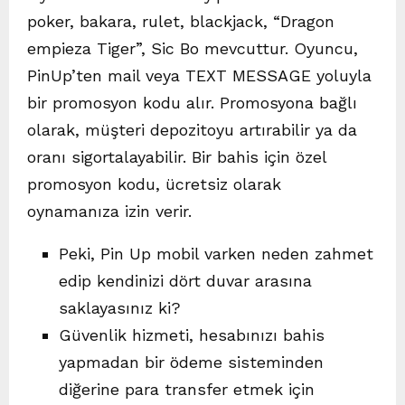
poker, bakara, rulet, blackjack, “Dragon
empieza Tiger”, Sic Bo mevcuttur. Oyuncu,
PinUp’ten mail veya TEXT MESSAGE yoluyla
bir promosyon kodu alır. Promosyona bağlı
olarak, müşteri depozitoyu artırabilir ya da
oranı sigortalayabilir. Bir bahis için özel
promosyon kodu, ücretsiz olarak
oynamanıza izin verir.
Peki, Pin Up mobil varken neden zahmet
edip kendinizi dört duvar arasına
saklayasınız ki?
Güvenlik hizmeti, hesabınızı bahis
yapmadan bir ödeme sisteminden
diğerine para transfer etmek için