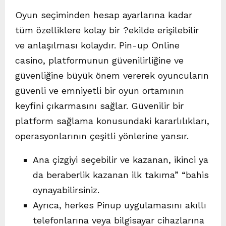
Oyun seçiminden hesap ayarlarına kadar
tüm özelliklere kolay bir ?ekilde erişilebilir
ve anlaşılması kolaydır. Pin-up Online
casino, platformunun güvenilirliğine ve
güvenliğine büyük önem vererek oyuncuların
güvenli ve emniyetli bir oyun ortamının
keyfini çıkarmasını sağlar. Güvenilir bir
platform sağlama konusundaki kararlılıkları,
operasyonlarının çeşitli yönlerine yansır.
Ana çizgiyi seçebilir ve kazanan, ikinci ya
da beraberlik kazanan ilk takıma” “bahis
oynayabilirsiniz.
Ayrıca, herkes Pinup uygulamasını akıllı
telefonlarına veya bilgisayar cihazlarına