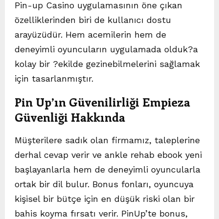
Pin-up Casino uygulamasının öne çıkan
özelliklerinden biri de kullanıcı dostu
arayüzüdür. Hem acemilerin hem de
deneyimli oyuncuların uygulamada olduk?a
kolay bir ?ekilde gezinebilmelerini sağlamak
için tasarlanmıştır.
Pin Up’ın Güvenilirliği Empieza
Güvenliği Hakkında
Müşterilere sadık olan firmamız, taleplerine
derhal cevap verir ve ankle rehab ebook yeni
başlayanlarla hem de deneyimli oyuncularla
ortak bir dil bulur. Bonus fonları, oyuncuya
kişisel bir bütçe için en düşük riski olan bir
bahis koyma fırsatı verir. PinUp’te bonus,