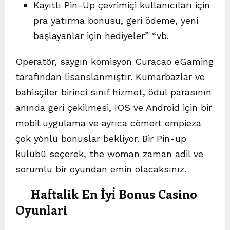
Kayıtlı Pin-Up çevrimiçi kullanıcıları için
pra yatırma bonusu, geri ödeme, yeni
başlayanlar için hediyeler” “vb.
Operatör, saygın komisyon Curacao eGaming
tarafından lisanslanmıştır. Kumarbazlar ve
bahisçiler birinci sınıf hizmet, ödül parasının
anında geri çekilmesi, IOS ve Android için bir
mobil uygulama ve ayrıca cömert empieza
çok yönlü bonuslar bekliyor. Bir Pin-up
kulübü seçerek, the woman zaman adil ve
sorumlu bir oyundan emin olacaksınız.
​ ​ ​ Haftalik En İyi̇ Bonus Casino
Oyunlari ​ ​ ​