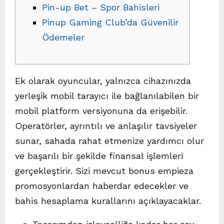
Pin-up Bet – Spor Bahisleri
Pinup Gaming Club’da Güvenilir
Ödemeler
Ek olarak oyuncular, yalnızca cihazınızda
yerleşik mobil tarayıcı ile bağlanılabilen bir
mobil platform versiyonuna da erişebilir.
Operatörler, ayrıntılı ve anlaşılır tavsiyeler
sunar, sahada rahat etmenize yardımcı olur
ve başarılı bir şekilde finansal işlemleri
gerçekleştirir. Sizi mevcut bonus empieza
promosyonlardan haberdar edecekler ve
bahis hesaplama kurallarını açıklayacaklar.