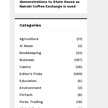
demonstrations to State House as
Nairobi Coffee Exchange is sued
Categories
Agriculture
(21)
AI News
(2)
Bookkeeping
(22)
Business
(187)
Casino
(26)
Editor's Picks
(269)
Education
(4)
Environment
(2)
FinTech
(6)
Forex Trading
(18)