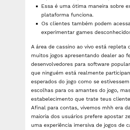
Essa é uma ótima maneira sobre ex
plataforma funciona.
Os clientes também podem acessar
experimentar games desconhecido
A área de cassino ao vivo está repleta 
muitos jogos apresentando dealer ao f
desenvolvedores para software popular
que ninguém está realmente participan
esperados do jogo como se estivessem 
escolhas para os amantes do jogo, ma
estabelecimento que trate teus clientes
Afinal para contas, vivemos mhh era da
maioria dos usuários prefere apostar z
uma experiência imersiva de jogos de c