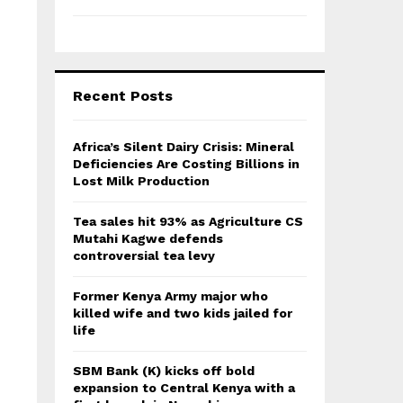
Recent Posts
Africa’s Silent Dairy Crisis: Mineral
Deficiencies Are Costing Billions in
Lost Milk Production
Tea sales hit 93% as Agriculture CS
Mutahi Kagwe defends
controversial tea levy
Former Kenya Army major who
killed wife and two kids jailed for
life
SBM Bank (K) kicks off bold
expansion to Central Kenya with a