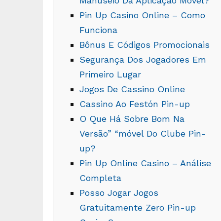
Manuseio Da Aplicação Móvel?
Pin Up Casino Online – Como
Funciona
Bônus E Códigos Promocionais
Segurança Dos Jogadores Em
Primeiro Lugar
Jogos De Cassino Online
Cassino Ao Festón Pin-up
O Que Há Sobre Bom Na
Versão” “móvel Do Clube Pin-
up?
Pin Up Online Casino – Análise
Completa
Posso Jogar Jogos
Gratuitamente Zero Pin-up