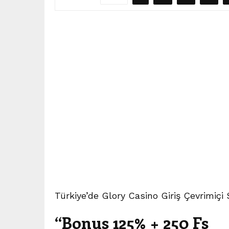
Türkiye’de Glory Casino Giriş Çevrimiçi
“Bonus 125% + 250 Fs