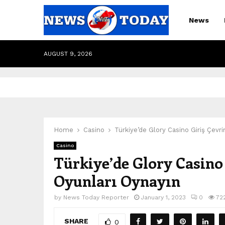
News
AUGUST 9, 2026
pp
Home
Casino
Türkiye’de Glory Casino Giriş Çevri
Casino
Türkiye’de Glory Casino 
Oyunları Oynayın
by
News Today Reporter
January 1, 2023
0
72
SHARE
0