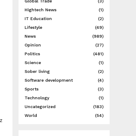
Global Trade
(3)
Hightech News
(1)
IT Education
(2)
Lifestyle
(49)
News
(989)
Opinion
(27)
Politics
(481)
Science
(1)
Sober living
(2)
Software development
(4)
Sports
(3)
Technology
(1)
Uncategorized
(183)
World
(54)
z