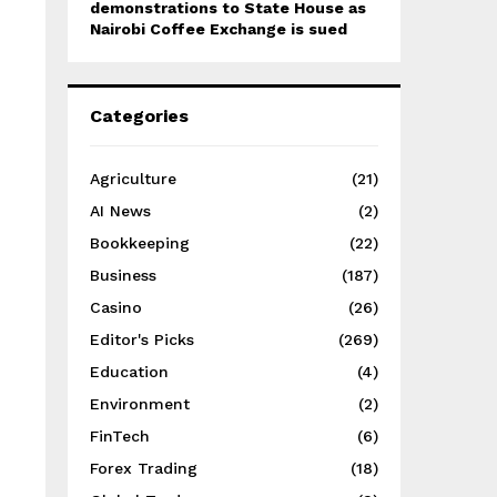
demonstrations to State House as
Nairobi Coffee Exchange is sued
Categories
Agriculture
(21)
AI News
(2)
Bookkeeping
(22)
Business
(187)
Casino
(26)
Editor's Picks
(269)
Education
(4)
Environment
(2)
FinTech
(6)
Forex Trading
(18)