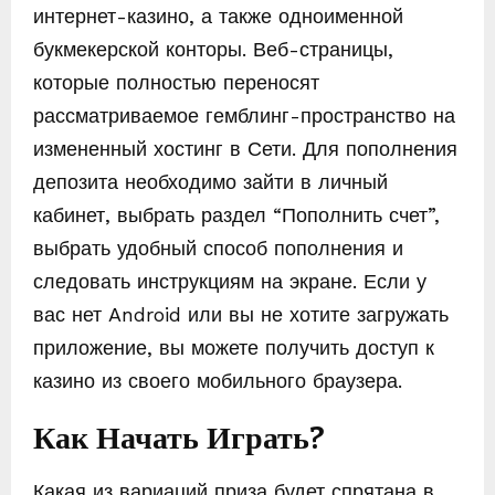
интернет-казино, а также одноименной
букмекерской конторы. Веб-страницы,
которые полностью переносят
рассматриваемое гемблинг-пространство на
измененный хостинг в Сети. Для пополнения
депозита необходимо зайти в личный
кабинет, выбрать раздел “Пополнить счет”,
выбрать удобный способ пополнения и
следовать инструкциям на экране. Если у
вас нет Android или вы не хотите загружать
приложение, вы можете получить доступ к
казино из своего мобильного браузера.
Как Начать Играть?
Какая из вариаций приза будет спрятана в