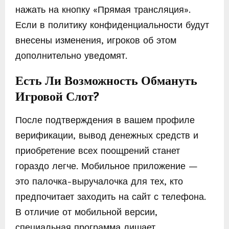
нажать на кнопку «Прямая трансляция».
Если в политику конфиденциальности будут
внесены изменения, игроков об этом
дополнительно уведомят.
Есть Ли Возможность Обмануть
Игровой Слот?
После подтверждения в вашем профиле
верификации, вывод денежных средств и
приобретение всех поощрений станет
гораздо легче. Мобильное приложение —
это палочка-выручалочка для тех, кто
предпочитает заходить на сайт с телефона.
В отличие от мобильной версии,
специальная программа лишает