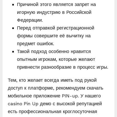
Причиной этого является запрет на
игорную индустрию в Российской
Федерации.
Перед отправкой регистрационной
формы совершите её вычитку на
предмет ошибок.
Такой подход особенно нравится
опытным игрокам, которые желают
привнести разнообразие в процесс игры.
Тем, кто желает всегда иметь под рукой
доступ к платформе, рекомендуем скачать
мобильное приложение PIN-up. У нашего
casino Pin Up демо с высокой репутацией
есть профессиональная кроглосуточная