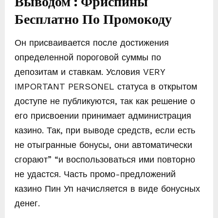
Выводом : Фриспины
Бесплатно По Промокоду
Он присваивается после достижения
определенной пороговой суммы по
депозитам и ставкам. Условия VERY
IMPORTANT PERSONEL статуса в открытом
доступе не публикуются, так как решение о
его присвоении принимает администрация
казино. Так, при выводе средств, если есть
не отыгранные бонусы, они автоматически
сгорают” “и воспользоваться ими повторно
не удастся. Часть промо-предложений
казино Пин Уп начисляется в виде бонусных
денег.