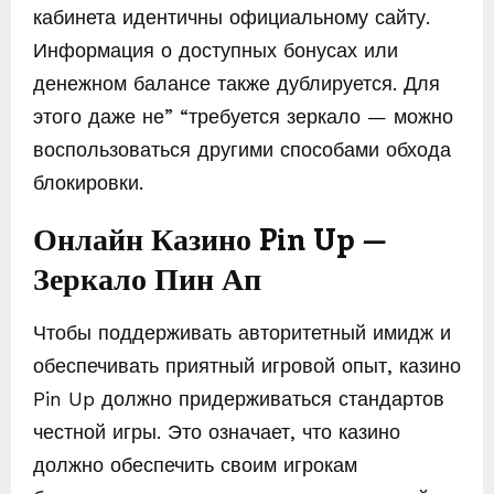
кабинета идентичны официальному сайту.
Информация о доступных бонусах или
денежном балансе также дублируется. Для
этого даже не” “требуется зеркало — можно
воспользоваться другими способами обхода
блокировки.
Онлайн Казино Pin Up —
Зеркало Пин Ап
Чтобы поддерживать авторитетный имидж и
обеспечивать приятный игровой опыт, казино
Pin Up должно придерживаться стандартов
честной игры. Это означает, что казино
должно обеспечить своим игрокам