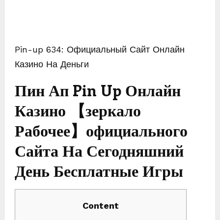
Pin-up 634: Официальный Сайт Онлайн
Казино На Деньги
Пин Ап Pin Up Онлайн
Казино 【зеркало
Рабочее】официального
Сайта На Сегодняшний
День Бесплатные Игры
Content