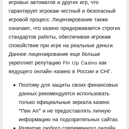
игровых автоматов и других игр, что
гарантирует игрокам честный и безопасный
игровой процесс. Лицензирование также
означает, что казино придерживается строгих
стандартов работы, обеспечивая игрокам
спокойствие при игре на реальные деньги.
Данное лицензирование еще больше
укрепляет репутацию Pin Up Casino как
ведущего онлайн-казино в России и СНГ.
Поэтому для защиты своих финансовых
данных рекомендуется использовать
только официальные зеркала казино
“Пин Ап” и не предоставлять личную
информацию на подозрительных сайтах.
Развитие любого современного онлайн