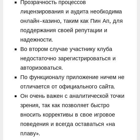
Прозрачность процессов
лицензирования и аудита необходима
онлайн-казино, таким как Пин Ап, для
поддержания своей репутации и
надежности.
Во втором случае участнику клуба
недостаточно зарегистрироваться и
авторизоваться.
По функционалу приложение ничем не
отличается от официального сайта.
Он очень важен с аналитической точки
зрения, так как позволяет быстро
вносить коррективы в свое игровое
поведения и всегда оставаться «на
плаву».