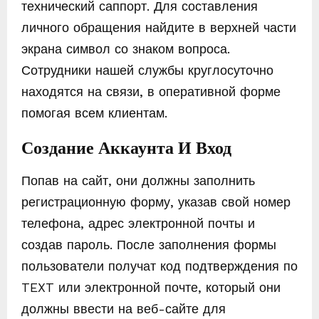
технический саппорт. Для составления
личного обращения найдите в верхней части
экрана символ со знаком вопроса.
Сотрудники нашей службы круглосуточно
находятся на связи, в оперативной форме
помогая всем клиентам.
Создание Аккаунта И Вход
Попав на сайт, они должны заполнить
регистрационную форму, указав свой номер
телефона, адрес электронной почты и
создав пароль. После заполнения формы
пользователи получат код подтверждения по
TEXT или электронной почте, который они
должны ввести на веб-сайте для