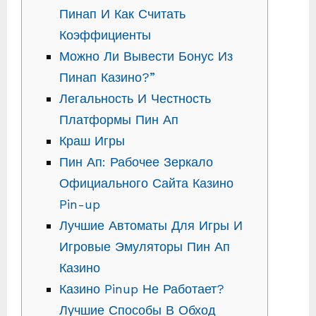
Пинап И Как Считать
Коэффициенты
Можно Ли Вывести Бонус Из
Пинап Казино?”
Легальность И Честность
Платформы Пин Ап
Краш Игры
Пин Ап: Рабочее Зеркало
Официального Сайта Казино
Pin-up
Лучшие Автоматы Для Игры И
Игровые Эмуляторы Пин Ап
Казино
Казино Pinup Не Работает?
Лучшие Способы В Обход