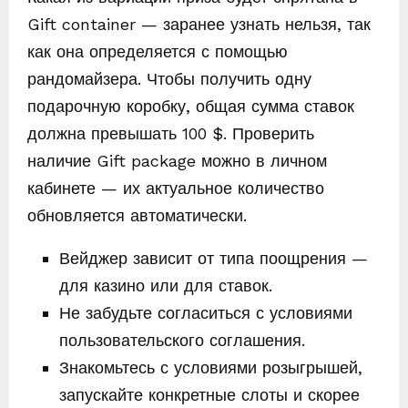
Gift container — заранее узнать нельзя, так
как она определяется с помощью
рандомайзера. Чтобы получить одну
подарочную коробку, общая сумма ставок
должна превышать 100 $. Проверить
наличие Gift package можно в личном
кабинете — их актуальное количество
обновляется автоматически.
Вейджер зависит от типа поощрения —
для казино или для ставок.
Не забудьте согласиться с условиями
пользовательского соглашения.
Знакомьтесь с условиями розыгрышей,
запускайте конкретные слоты и скорее