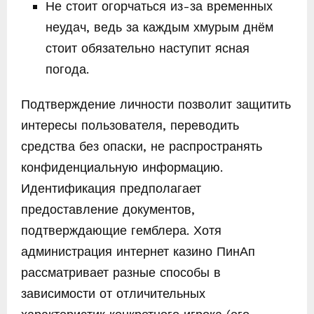
Не стоит огорчаться из-за временных
неудач, ведь за каждым хмурым днём
стоит обязательно наступит ясная
погода.
Подтверждение личности позволит защитить
интересы пользователя, переводить
средства без опаски, не распространять
конфиденциальную информацию.
Идентификация предполагает
предоставление документов,
подтверждающие гемблера. Хотя
администрация интернет казино ПинАп
рассматривает разные способы в
зависимости от отличительных