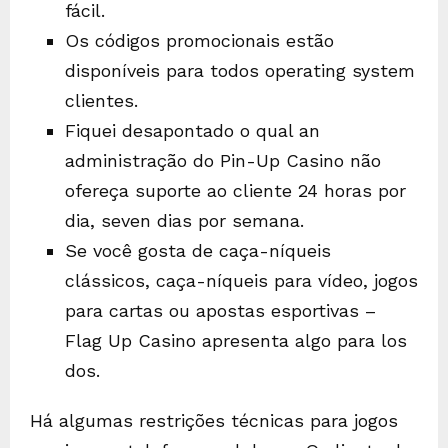
fácil.
Os códigos promocionais estão
disponíveis para todos operating system
clientes.
Fiquei desapontado o qual an
administração do Pin-Up Casino não
ofereça suporte ao cliente 24 horas por
dia, seven dias por semana.
Se você gosta de caça-níqueis
clássicos, caça-níqueis para vídeo, jogos
para cartas ou apostas esportivas –
Flag Up Casino apresenta algo para los
dos.
Há algumas restrições técnicas para jogos