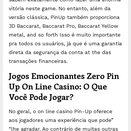
vitória neste game. No entanto, além da
versão clássica, PinUp também proporciona
3D Baccarat, Baccarat Pro, Baccarat Yellow
metal, and so forth Isso é muito importante
pra todos os usuários, já que é uma garantia
direta da segurança da conta at the das
transações financeiras.
Jogos Emocionantes Zero Pin
Up On Line Casino: O Que
Você Pode Jogar?
No geral, o on line casino Pin-Up oferece
aos jogadores uma experiência que pode”
“lhe agradar. Ao contrário de muitas outras