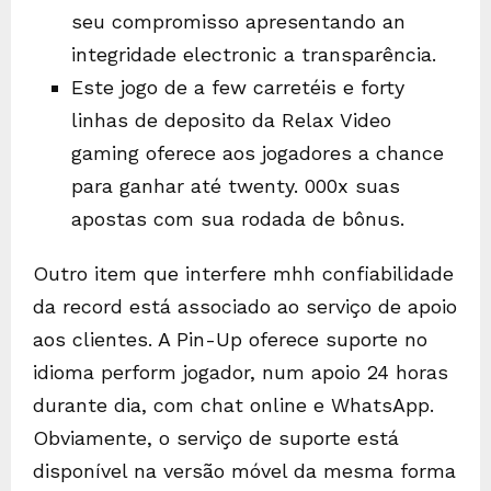
seu compromisso apresentando an
integridade electronic a transparência.
Este jogo de a few carretéis e forty
linhas de deposito da Relax Video
gaming oferece aos jogadores a chance
para ganhar até twenty. 000x suas
apostas com sua rodada de bônus.
Outro item que interfere mhh confiabilidade
da record está associado ao serviço de apoio
aos clientes. A Pin-Up oferece suporte no
idioma perform jogador, num apoio 24 horas
durante dia, com chat online e WhatsApp.
Obviamente, o serviço de suporte está
disponível na versão móvel da mesma forma