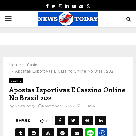
FACEBOOK
TWITTER
INSTAGRAM
LINKEDIN
YOUTUBE
EMAIL
WHATSAPP
PRIMARY
MENU
pp
Home
Casino
Apostas Esportivas E Cassino Online No Brasil 202
Casino
Apostas Esportivas E Cassino Online
No Brasil 202
by
NewsToday
November 1, 2022
0
616
SHARE
0