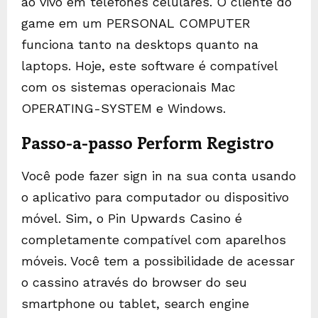
ao vivo em telefones celulares. O cliente do
game em um PERSONAL COMPUTER
funciona tanto na desktops quanto na
laptops. Hoje, este software é compatível
com os sistemas operacionais Mac
OPERATING-SYSTEM e Windows.
Passo-a-passo Perform Registro
Você pode fazer sign in na sua conta usando
o aplicativo para computador ou dispositivo
móvel. Sim, o Pin Upwards Casino é
completamente compatível com aparelhos
móveis. Você tem a possibilidade de acessar
o cassino através do browser do seu
smartphone ou tablet, search engine