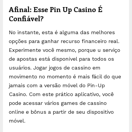
Afinal: Esse Pin Up Casino É
Confiável?
No instante, esta é alguma das melhores
opções para ganhar recurso financeiro real.
Experimente você mesmo, porque u serviço
de apostas está disponível para todos os
usuários. Jogar jogos de cassino em
movimento no momento é mais fácil do que
jamais com a versão móvel do Pin-Up
Casino. Com este prático aplicativo, você
pode acessar vários games de cassino
online e bônus a partir de seu dispositivo
móvel.