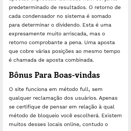
predeterminado de resultados. O retorno de
cada condensador no sistema é somado
para determinar o dividendo. Esta é uma
expresamente muito arriscada, mas o
retorno comprobante a pena. Uma aposta
que cobre várias posições ao mesmo tempo
é chamada de aposta combinada.
Bônus Para Boas-vindas
O site funciona em método full, sem
qualquer reclamação dos usuários. Apenas
se certifique de pensar em relação à qual
método de bloqueio você escolherá. Existem
muitos desses locais online, contudo o