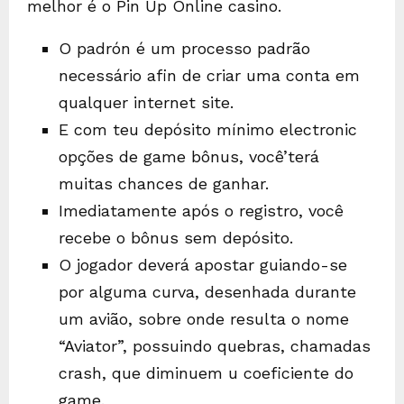
melhor é o Pin Up Online casino.
O padrón é um processo padrão
necessário afin de criar uma conta em
qualquer internet site.
E com teu depósito mínimo electronic
opções de game bônus, você’terá
muitas chances de ganhar.
Imediatamente após o registro, você
recebe o bônus sem depósito.
O jogador deverá apostar guiando-se
por alguma curva, desenhada durante
um avião, sobre onde resulta o nome
“Aviator”, possuindo quebras, chamadas
crash, que diminuem u coeficiente do
game.