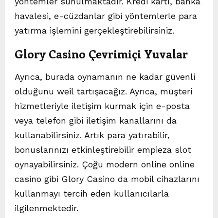
yöntemler sunulmaktadır. Kredi kartı, banka
havalesi, e-cüzdanlar gibi yöntemlerle para
yatırma işlemini gerçekleştirebilirsiniz.
Glory Casino Çevrimiçi Yuvalar
Ayrıca, burada oynamanın ne kadar güvenli
olduğunu weil tartışacağız. Ayrıca, müşteri
hizmetleriyle iletişim kurmak için e-posta
veya telefon gibi iletişim kanallarını da
kullanabilirsiniz. Artık para yatırabilir,
bonuslarınızı etkinleştirebilir empieza slot
oynayabilirsiniz. Çoğu modern online online
casino gibi Glory Casino da mobil cihazlarını
kullanmayı tercih eden kullanıcılarla
ilgilenmektedir.