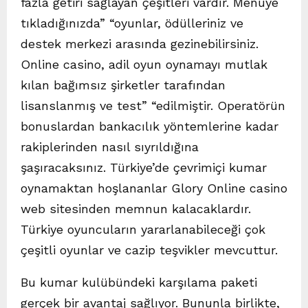
fazla getiri sağlayan çeşitleri vardır. Menüye
tıkladığınızda” “oyunlar, ödülleriniz ve
destek merkezi arasında gezinebilirsiniz.
Online casino, adil oyun oynamayı mutlak
kılan bağımsız şirketler tarafından
lisanslanmış ve test” “edilmiştir. Operatörün
bonuslardan bankacılık yöntemlerine kadar
rakiplerinden nasıl sıyrıldığına
şaşıracaksınız. Türkiye’de çevrimiçi kumar
oynamaktan hoşlananlar Glory Online casino
web sitesinden memnun kalacaklardır.
Türkiye oyuncuların yararlanabileceği çok
çeşitli oyunlar ve cazip teşvikler mevcuttur.
Bu kumar kulübündeki karşılama paketi
gerçek bir avantaj sağlıyor. Bununla birlikte,