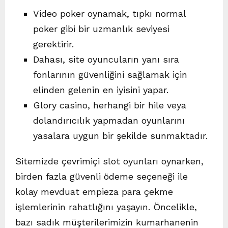
Video poker oynamak, tıpkı normal
poker gibi bir uzmanlık seviyesi
gerektirir.
Dahası, site oyuncuların yanı sıra
fonlarının güvenliğini sağlamak için
elinden gelenin en iyisini yapar.
Glory casino, herhangi bir hile veya
dolandırıcılık yapmadan oyunlarını
yasalara uygun bir şekilde sunmaktadır.
Sitemizde çevrimiçi slot oyunları oynarken,
birden fazla güvenli ödeme seçeneği ile
kolay mevduat empieza para çekme
işlemlerinin rahatlığını yaşayın. Öncelikle,
bazı sadık müşterilerimizin kumarhanenin