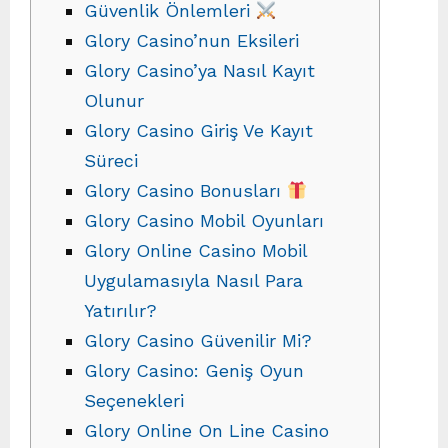
Güvenlik Önlemleri
Glory Casino’nun Eksileri
Glory Casino’ya Nasıl Kayıt
Olunur
Glory Casino Giriş Ve Kayıt
Süreci
Glory Casino Bonusları
Glory Casino Mobil Oyunları
Glory Online Casino Mobil
Uygulamasıyla Nasıl Para
Yatırılır?
Glory Casino Güvenilir Mi?
Glory Casino: Geniş Oyun
Seçenekleri
Glory Online On Line Casino