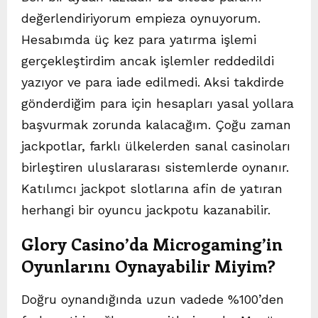
değerlendiriyorum empieza oynuyorum.
Hesabımda üç kez para yatırma işlemi
gerçekleştirdim ancak işlemler reddedildi
yazıyor ve para iade edilmedi. Aksi takdirde
gönderdiğim para için hesapları yasal yollara
başvurmak zorunda kalacağım. Çoğu zaman
jackpotlar, farklı ülkelerden sanal casinoları
birleştiren uluslararası sistemlerde oynanır.
Katılımcı jackpot slotlarına afin de yatıran
herhangi bir oyuncu jackpotu kazanabilir.
Glory Casino’da Microgaming’in
Oyunlarını Oynayabilir Miyim?
Doğru oynandığında uzun vadede %100’den