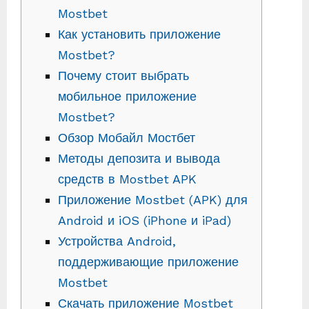
Mostbet
Как установить приложение
Mostbet?
Почему стоит выбрать
мобильное приложение
Mostbet?
Обзор Мобайл Мостбет
Методы депозита и вывода
средств в Mostbet APK
Приложение Mostbet (APK) для
Android и iOS (iPhone и iPad)
Устройства Android,
поддерживающие приложение
Mostbet
Скачать приложение Mostbet