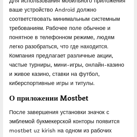
Для использования мобильного приложения
ваше устройство Android должно
соответствовать минимальным системным
требованиям. Рабочее поле обычное и
понятное в телефонном режиме, людям
легко разобраться, что где находится.
Компания предлагает различные акции,
частые турниры, мини-игры, онлайн-казино
и живое казино, ставки на футбол,
киберспортивные игры и титулы.
О приложении Mostbet
После завершения установки значок с
эмблемой букмекерской конторы появится
mostbet uz kirish на одном из рабочих