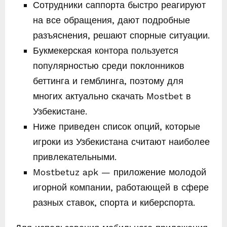
Сотрудники саппорта быстро реагируют
на все обращения, дают подробные
разъяснения, решают спорные ситуации.
Букмекерская контора пользуется
популярностью среди поклонников
беттинга и гемблинга, поэтому для
многих актуально скачать Mostbet в
Узбекистане.
Ниже приведен список опций, которые
игроки из Узбекистана считают наиболее
привлекательными.
Mostbetuz apk — приложение молодой
игорной компании, работающей в сфере
разных ставок, спорта и киберспорта.