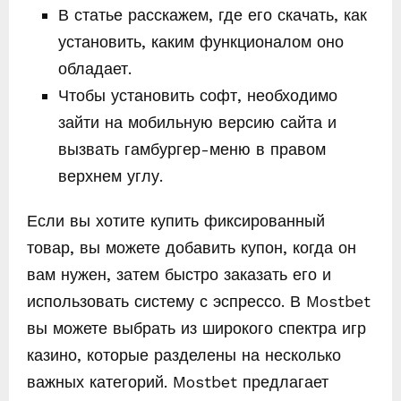
В статье расскажем, где его скачать, как
установить, каким функционалом оно
обладает.
Чтобы установить софт, необходимо
зайти на мобильную версию сайта и
вызвать гамбургер-меню в правом
верхнем углу.
Если вы хотите купить фиксированный
товар, вы можете добавить купон, когда он
вам нужен, затем быстро заказать его и
использовать систему с эспрессо. В Mostbet
вы можете выбрать из широкого спектра игр
казино, которые разделены на несколько
важных категорий. Mostbet предлагает