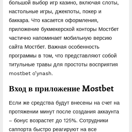
большой выбор игр казино, включая слоты,
настольные игры, джекпоты, покер и
баккара. Что касается оформления,
приложение букмекерской конторы Мостбет
частично напоминает мобильную версию
сайта Мостбет. Важная особенность
программы в том, что представляют собой
титульные травы для простоты восприятия
mostbet o’ynash.
Вход в приложение Mostbet
Если же средства будут внесены на счет на
протяжении минут после создания аккаунта
– бонус возрастет до 125%. Сотрудники
саппорта быстро реагируют на все