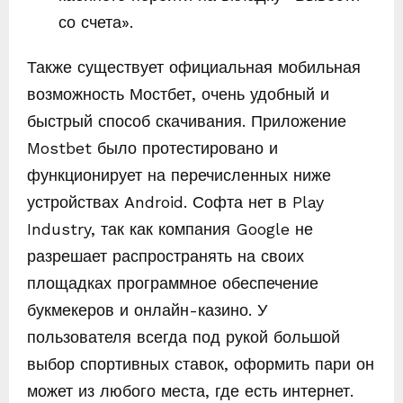
со счета».
Также существует официальная мобильная
возможность Мостбет, очень удобный и
быстрый способ скачивания. Приложение
Mostbet было протестировано и
функционирует на перечисленных ниже
устройствах Android. Софта нет в Play
Industry, так как компания Google не
разрешает распространять на своих
площадках программное обеспечение
букмекеров и онлайн-казино. У
пользователя всегда под рукой большой
выбор спортивных ставок, оформить пари он
может из любого места, где есть интернет.