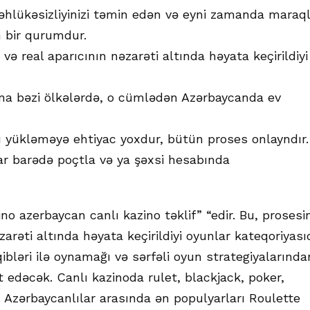
əhlükəsizliyinizi təmin edən və eyni zamanda maraql
n bir qurumdur.
və real aparıcının nəzarəti altında həyata keçirildiyi
ına bəzi ölkələrdə, o cümlədən Azərbaycanda ev
 yükləməyə ehtiyac yoxdur, bütün proses onlayndır.
r barədə poçtla və ya şəxsi hesabında
no azerbaycan canlı kazino təklif” “edir. Bu, prosesi
zarəti altında həyata keçirildiyi oyunlar kateqoriyasıd
ibləri ilə oynamağı və sərfəli oyun strategiyalarında
 edəcək. Canlı kazinoda rulet, blackjack, poker,
. Azərbaycanlılar arasında ən populyarları Roulette