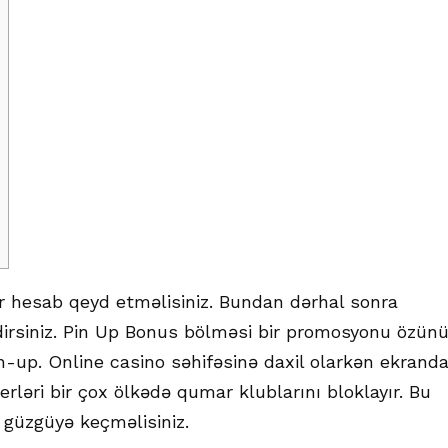
r hesab qeyd etməlisiniz. Bundan dərhal sonra
dirsiniz. Pin Up Bonus bölməsi bir promosyonu özün
-up. Online casino səhifəsinə daxil olarkən ekrand
rləri bir çox ölkədə qumar klublarını bloklayır. Bu
n güzgüyə keçməlisiniz.