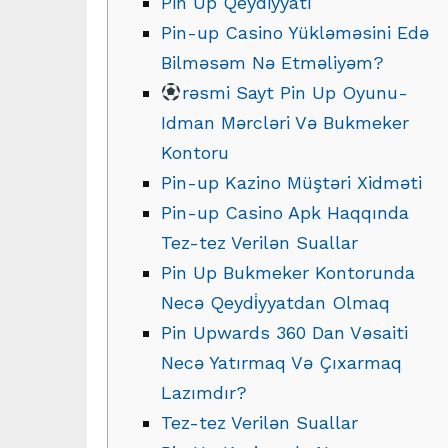
Pin Up Qeydiyyatı
Pin-up Casino Yükləməsini Edə
Bilməsəm Nə Etməliyəm?
rəsmi Sayt Pin Up Oyunu-
Idman Mərcləri Və Bukmeker
Kontoru
Pin-up Kazino Müştəri Xidməti
Pin-up Casino Apk Haqqında
Tez-tez Verilən Suallar
Pin Up Bukmeker Kontorunda
Necə Qeydi̇yyatdan Olmaq
Pin Upwards 360 Dan Vəsaiti
Necə Yatırmaq Və Çıxarmaq
Lazımdır?
Tez-tez Verilən Suallar