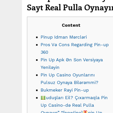
Sayt Real Pulla Oynayı
Content
Pinup Idman Mərcləri
Pros Və Cons Regarding Pin-up
360
Pin Up Apk Ən Son Versiyaya
Yeniləyin
Pin Up Casino Oyunlarını
Pulsuz Oynaya Bilərəmmi?
Bukmeker Rəyi Pin-up
uduşları Eil? Çıxarmaqla Pin
Up Casino-də Real Pulla
Oynayın” “[newline]
pin Up