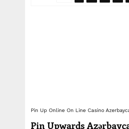
Pin Up Online On Line Casino Azerbayca
Pin Upwards Azərbayc