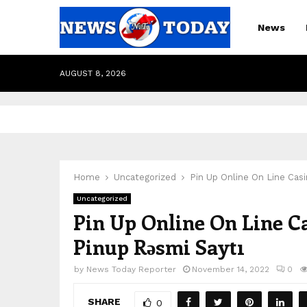
News
AUGUST 8, 2026
pp
Home
Uncategorized
Pin Up Online On Line Casi
Uncategorized
Pin Up Online On Line C
Pinup Rəsmi Saytı
by
News Today Reporter
November 14, 2022
0
SHARE
0