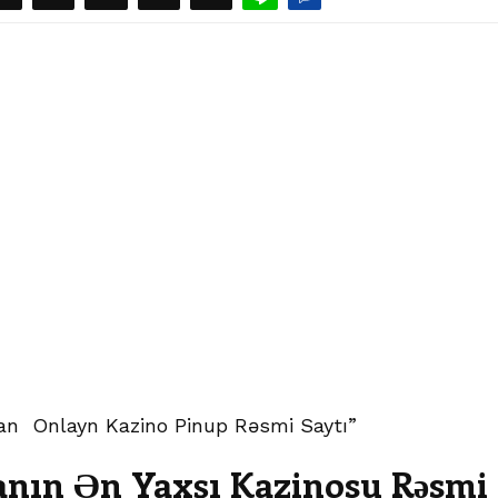
n ️ Onlayn Kazino Pinup Rəsmi Saytı”
anın Ən Yaxşı Kazinosu Rəsmi