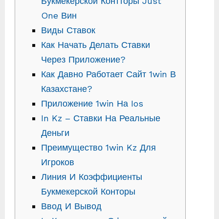
Букмекерской Контторы Just
One Вин
Виды Ставок
Как Начать Делать Ставки
Через Приложение?
Как Давно Работает Сайт 1win В
Казахстане?
Приложение 1win На Ios
In Kz – Ставки На Реальные
Деньги
Преимущество 1win Kz Для
Игроков
Линия И Коэффициенты
Букмекерской Конторы
Ввод И Вывод