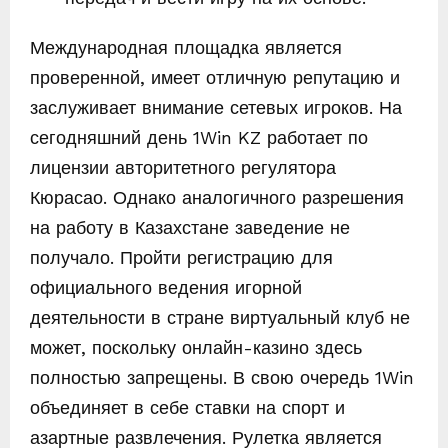
Международная площадка является
проверенной, имеет отличную репутацию и
заслуживает внимание сетевых игроков. На
сегодняшний день 1Win KZ работает по
лицензии авторитетного регулятора
Кюрасао. Однако аналогичного разрешения
на работу в Казахстане заведение не
получало. Пройти регистрацию для
официального ведения игорной
деятельности в стране виртуальный клуб не
может, поскольку онлайн-казино здесь
полностью запрещены. В свою очередь 1Win
объединяет в себе ставки на спорт и
азартные развлечения. Рулетка является