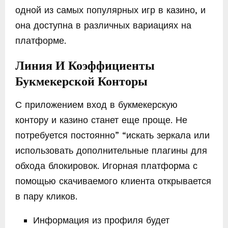
одной из самых популярных игр в казино, и
она доступна в различных вариациях на
платформе.
Линия И Коэффициенты
Букмекерской Конторы
С приложением вход в букмекерскую
контору и казино станет еще проще. Не
потребуется постоянно” “искать зеркала или
использовать дополнительные плагины для
обхода блокировок. Игорная платформа с
помощью скачиваемого клиента открывается
в пару кликов.
Информация из профиля будет