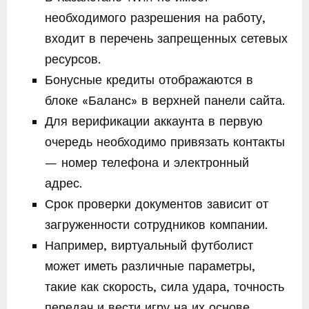
необходимого разрешения на работу,
входит в перечень запрещенных сетевых
ресурсов.
Бонусные кредиты отображаются в
блоке «Баланс» в верхней панели сайта.
Для верификации аккаунта в первую
очередь необходимо привязать контакты
— номер телефона и электронный
адрес.
Срок проверки документов зависит от
загруженности сотрудников компании.
Например, виртуальный футболист
может иметь различные параметры,
такие как скорость, сила удара, точность
передач и вести игру на их основе.