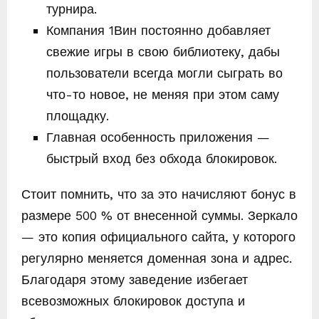
турнира.
Компания 1Вин постоянно добавляет
свежие игры в свою библиотеку, дабы
пользователи всегда могли сыграть во
что-то новое, не меняя при этом саму
площадку.
Главная особенность приложения —
быстрый вход без обхода блокировок.
Стоит помнить, что за это начисляют бонус в
размере 500 % от внесенной суммы. Зеркало
— это копия официального сайта, у которого
регулярно меняется доменная зона и адрес.
Благодаря этому заведение избегает
всевозможных блокировок доступа и