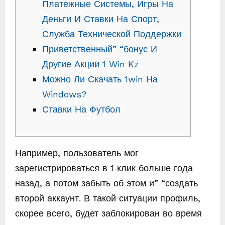
Платежные Системы, Игры На
Деньги И Ставки На Спорт,
Служба Технической Поддержки
Приветственный” “бонус И
Другие Акции 1 Win Kz
Можно Ли Скачать 1win На
Windows?
Ставки На Футбол
Например, пользователь мог
зарегистрироваться в 1 клик больше года
назад, а потом забыть об этом и” “создать
второй аккаунт. В такой ситуации профиль,
скорее всего, будет заблокирован во время