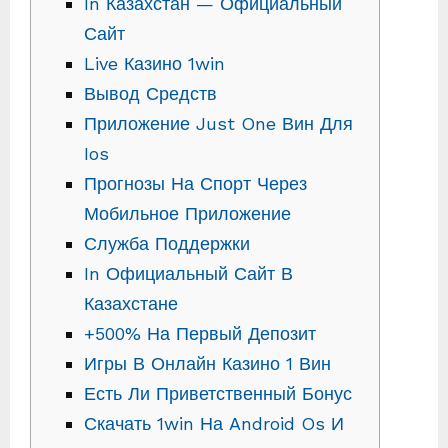
In Казахстан — Официальный
Сайт
Live Казино 1win
Вывод Средств
Приложение Just One Вин Для
Ios
Прогнозы На Спорт Через
Мобильное Приложение
Служба Поддержки
In Официальный Сайт В
Казахстане
+500% На Первый Депозит
Игры В Онлайн Казино 1 Вин
Есть Ли Приветственный Бонус
Скачать 1win На Android Os И