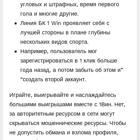
угловых и штрафных, время первого
гола и многие другие.
Линия БК 1 Win проявляет себя с
лучшей стороны в плане глубины
нескольких видов спорта.
Например, пользователь мог
зарегистрироваться в 1 клик больше
года назад, а потом забыть об этом и”
“создать второй аккаунт.
Играйте, выигрывайте и наслаждайтесь
большими выигрышами вместе с 1Вин. Нет,
за авторитетным ресурсом в сети могут
скрываться мошеннические ресурсы. Чтобы
не допустить обмана и взлома профиля,