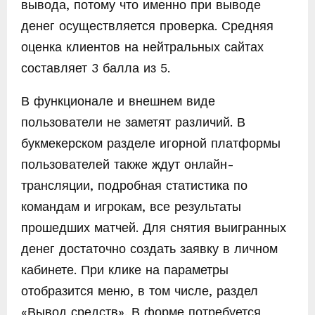
вывода, потому что именно при выводе
денег осуществляется проверка. Средняя
оценка клиентов на нейтральных сайтах
составляет 3 балла из 5.
В функционале и внешнем виде
пользователи не заметят различий. В
букмекерском разделе игорной платформы
пользователей также ждут онлайн-
трансляции, подробная статистика по
командам и игрокам, все результаты
прошедших матчей. Для снятия выигранных
денег достаточно создать заявку в личном
кабинете. При клике на параметры
отобразится меню, в том числе, раздел
«Вывод средств». В форме потребуется