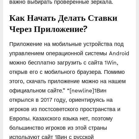
важно выбирать проверенные зеркала.
Как Начать Делать Ставки
Через Приложение?
Приложение на мобильные устройства под
управлением операционной системы Android
можно бесплатно загрузить с сайта 1Win,
открыв его с мобильного браузера. Помимо
этого, скачать приложение можно на нашем
официальном сайте.” “[newline]1Вин
открылся в 2017 году, ориентируясь на
игроков из постсоветского пространства и
Европы. Казахского языка нет, поэтому
большинство игроков из этой страны
используют сайт 1Вин с русской