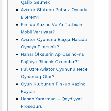
Qalib Gəlmək
Aviator Slotunu Pulsuz Oynada
Bi̇lərəm?
Pin-up Kazino Və Ya Tətbiqin
Mobil Versiyası?
Aviator Oyununu Başqa Harada
Oynaya Bilərsiniz?
Hansı Ölkələrin Ap Casino-nu
Bağlaya Biləcək Oxucular?”
Pul Üzrə Avi̇ator Oyununu Necə
Oynamaq Olar?
Oyun Klubunun Pin-up Kazino
Rəyləri
Hesab Yaratmaq – Qeydiyyat
Proseduru