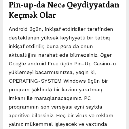
Pin-up-da Necə Qeydiyyatdan
Keçmək Olar
Android üçün, inkişaf etdiricilər tərəfindən
dəstəklənən yüksək keyfiyyətli bir tətbiq
inkişaf etdirilir, buna görə də onun
aktuallığını narahat edə bilməzsiniz. Əgər
Google android Free üçün Pin-Up Casino-u
yükləməyi bacarmısınızsa, yəqin ki,
OPERATING-SYSTEM Windows üçün bir
proqram şəklində bir kazino yaratmaq
imkanı ilə maraqlanacaqsınız. PC
proqramının son versiyası eyni saytda
aperitivo bilərsiniz. Heç bir virus və reklam
yalnız mükəmməl işləyəcək və vaxtında