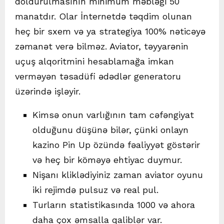
doldurulmasının minimum məbləği 50
manatdır. Olar İnternetdə təqdim olunan
heç bir sxem və ya strategiya 100% nəticəyə
zəmanət verə bilməz. Aviator, təyyarənin
uçuş alqoritmini hesablamağa imkan
verməyən təsadüfi ədədlər generatoru
üzərində işləyir.
Kimsə onun varlığının tam cəfəngiyat
olduğunu düşünə bilər, çünki onlayn
kazino Pin Up özündə fəaliyyət göstərir
və heç bir köməyə ehtiyac duymur.
Nişanı kliklədiyiniz zaman aviator oyunu
iki rejimdə pulsuz və real pul.
Turların statistikasında 1000 və ahora
daha çox əmsalla qaliblər var.