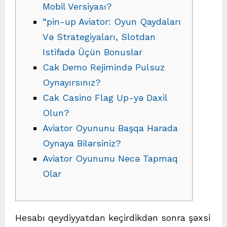
Mobil Versiyası?
“pin-up Aviator: Oyun Qaydaları
Və Strategiyaları, Slotdan
Istifadə Üçün Bonuslar
Cak Demo Rejimində Pulsuz
Oynayırsınız?
Cak Casino Flag Up-yə Daxil
Olun?
Aviator Oyununu Başqa Harada
Oynaya Bilərsiniz?
Aviator Oyununu Necə Tapmaq
Olar
Hesabı qeydiyyatdan keçirdikdən sonra şəxsi