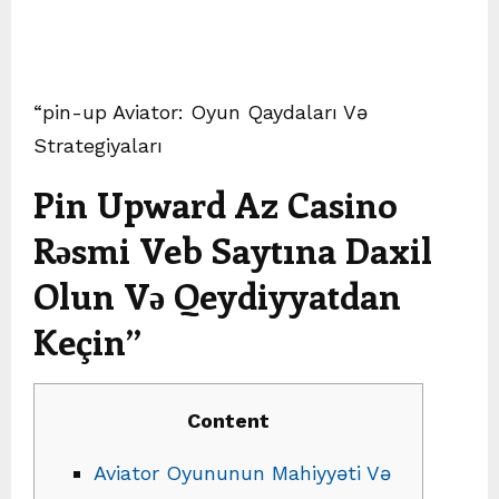
“pin-up Aviator: Oyun Qaydaları Və
Strategiyaları
Pin Upward Az Casino
Rəsmi Veb Saytına Daxil
Olun Və Qeydiyyatdan
Keçin”
Content
Aviator Oyununun Mahiyyəti Və