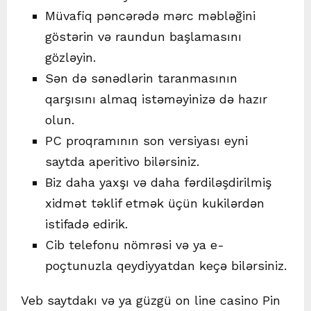
Müvafiq pəncərədə mərc məbləğini
göstərin və raundun başlamasını
gözləyin.
Sən də sənədlərin taranmasının
qarşısını almaq istəməyinizə də hazır
olun.
PC proqramının son versiyası eyni
saytda aperitivo bilərsiniz.
Biz daha yaxşı və daha fərdiləşdirilmiş
xidmət təklif etmək üçün kukilərdən
istifadə edirik.
Cib telefonu nömrəsi və ya e-
poçtunuzla qeydiyyatdan keçə bilərsiniz.
Veb saytdakı və ya güzgü on line casino Pin