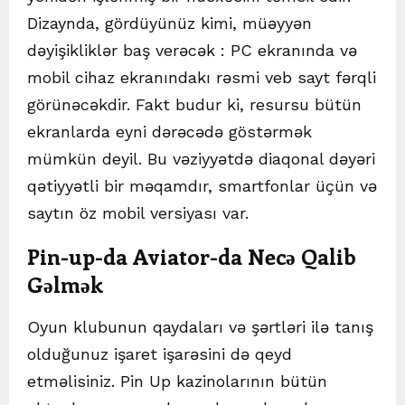
Dizaynda, gördüyünüz kimi, müəyyən
dəyişikliklər baş verəcək : PC ekranında və
mobil cihaz ekranındakı rəsmi veb sayt fərqli
görünəcəkdir. Fakt budur ki, resursu bütün
ekranlarda eyni dərəcədə göstərmək
mümkün deyil. Bu vəziyyətdə diaqonal dəyəri
qətiyyətli bir məqamdır, smartfonlar üçün və
saytın öz mobil versiyası var.
Pin-up-da Aviator-da Necə Qalib
Gəlmək
Oyun klubunun qaydaları və şərtləri ilə tanış
olduğunuz işaret işarəsini də qeyd
etməlisiniz. Pin Up kazinolarının bütün