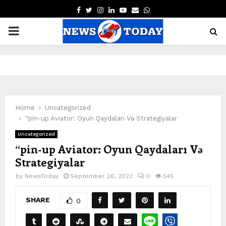
FACEBOOK
TWITTER
INSTAGRAM
LINKEDIN
YOUTUBE
EMAIL
WHATSAPP
PRIMARY
MENU
pp
Home
Uncategorized
“pin-up Aviator: Oyun Qaydaları Və Strategiyalar
Uncategorized
“pin-up Aviator: Oyun Qaydaları Və
Strategiyalar
by
NewsToday
September 26, 2022
0
545
SHARE
0