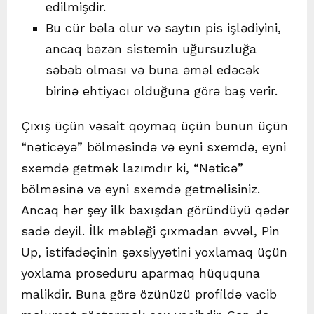
edilmişdir.
Bu cür bəla olur və saytın pis işlədiyini,
ancaq bəzən sistemin uğursuzluğa
səbəb olması və buna əməl edəcək
birinə ehtiyacı olduğuna görə baş verir.
Çıxış üçün vəsait qoymaq üçün bunun üçün
“nəticəyə” bölməsində və eyni sxemdə, eyni
sxemdə getmək lazımdır ki, “Nəticə”
bölməsinə və eyni sxemdə getməlisiniz.
Ancaq hər şey ilk baxışdan göründüyü qədər
sadə deyil. İlk məbləği çıxmadan əvvəl, Pin
Up, istifadəçinin şəxsiyyətini yoxlamaq üçün
yoxlama proseduru aparmaq hüququna
malikdir. Buna görə özünüzü profildə vacib