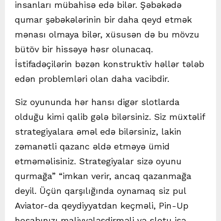
insanları mübahisə edə bilər. Şəbəkədə
qumar şəbəkələrinin bir daha qeyd etmək
mənası olmaya bilər, xüsusən də bu mövzu
bütöv bir hissəyə həsr olunacaq.
İstifadəçilərin bəzən konstruktiv həllər tələb
edən problemləri olan daha vacibdir.
Siz oyununda hər hansı digər slotlarda
olduğu kimi qalib gələ bilərsiniz. Siz müxtəlif
strategiyalara əməl edə bilərsiniz, lakin
zəmanətli qazanc əldə etməyə ümid
etməməlisiniz. Strategiyalar sizə oyunu
qurmağa” “imkan verir, ancaq qazanmağa
deyil. Üçün qarşılığında oynamaq siz pul
Aviator-da qeydiyyatdan keçməli, Pin-Up
hesabınızı maliyyələşdirməli və slotu işə