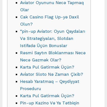
Aviator Oyununu Necə Tapmaq
Olar
Cak Casino Flag Up-yə Daxil
Olun?
“pin-up Aviator: Oyun Qaydaları
Və Strategiyaları, Slotdan
Istifadə Üçün Bonuslar
Rəsmi Saytın Bloklanması Necə
Necə Gəzmək Olar?
Karta Pul Gətirmək Üçün?
Avi̇ator Sloto Nə Zaman Çixib?
Hesab Yaratmaq – Qeydiyyat
Proseduru
Karta Pul Gətirmək Üçün?
Pin-up Kazino Və Ya Tətbiqin