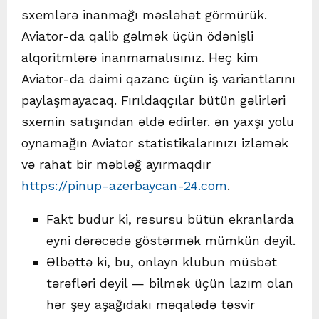
sxemlərə inanmağı məsləhət görmürük.
Aviator-da qalib gəlmək üçün ödənişli
alqoritmlərə inanmamalısınız. Heç kim
Aviator-da daimi qazanc üçün iş variantlarını
paylaşmayacaq. Fırıldaqçılar bütün gəlirləri
sxemin satışından əldə edirlər. ən yaxşı yolu
oynamağın Aviator statistikalarınızı izləmək
və rahat bir məbləğ ayırmaqdır
https://pinup-azerbaycan-24.com
.
Fakt budur ki, resursu bütün ekranlarda
eyni dərəcədə göstərmək mümkün deyil.
Əlbəttə ki, bu, onlayn klubun müsbət
tərəfləri deyil — bilmək üçün lazım olan
hər şey aşağıdakı məqalədə təsvir