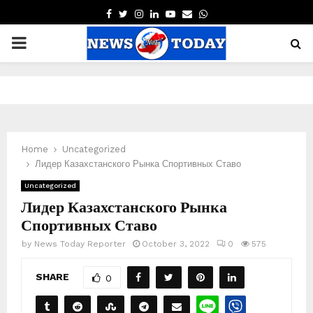
FACEBOOK
TWITTER
INSTAGRAM
LINKEDIN
YOUTUBE
EMAIL
WHATSAPP
PRIMARY
MENU
pp
Home
Uncategorized
Лидер Казахстанского Рынка Спортивных Ставо
Uncategorized
Лидер Казахстанского Рынка
Спортивных Ставо
by
News Today Reporter
October 3, 2022
0
575
SHARE
0