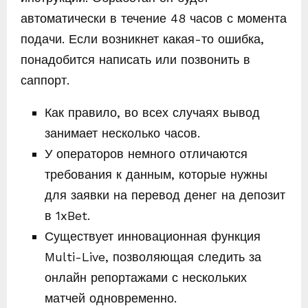
автоматически в течение 48 часов с момента
подачи. Если возникнет какая-то ошибка,
понадобится написать или позвонить в
саппорт.
Как правило, во всех случаях вывод
занимает несколько часов.
У операторов немного отличаются
требования к данным, которые нужны
для заявки на перевод денег на депозит
в 1xBet.
Существует инновационная функция
Multi-Live, позволяющая следить за
онлайн репортажами с нескольких
матчей одновременно.