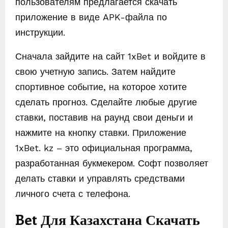
пользователям предлагается скачать
приложение в виде APK-файла по
инструкции.
Сначала зайдите на сайт 1xBet и войдите в
свою учетную запись. Затем найдите
спортивное событие, на которое хотите
сделать прогноз. Сделайте любые другие
ставки, поставив на раунд свои деньги и
нажмите на кнопку ставки. Приложение
1xBet. kz – это официальная программа,
разработанная букмекером. Софт позволяет
делать ставки и управлять средствами
личного счета с телефона.
Bet Для Казахстана Скачать