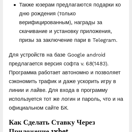
Также юзерам предлагаются подарки ко
дню рождения (только
верифицированным), награды за
скачивание и установку приложения,
призы за заключение пари в Telegram.
Для устройств на базе Google android
предлагается версия софта v. 68(1483).
Программа работает автономно и позволяет
сэкономить трафик и даже ускорить игру в
линии и лайве. Для входа в программу
используется тот же логин и пароль, что и на
официальном сайте БК.
Как Сделать Ставку Через
Приложение 1xbet