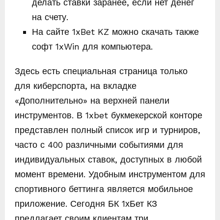
делать ставки заранее, если нет денег
на счету.
На сайте 1xBet KZ можно скачать также
софт 1xWin для компьютера.
Здесь есть специальная страница только
для киберспорта, на вкладке
«Дополнительно» на верхней панели
инструментов. В 1xbet букмекерской конторе
представлен полный список игр и турниров,
часто с 400 различными событиями для
индивидуальных ставок, доступных в любой
момент времени. Удобным инструментом для
спортивного беттинга является мобильное
приложение. Сегодня БК 1хБет КЗ
предлагает своим клиентам три