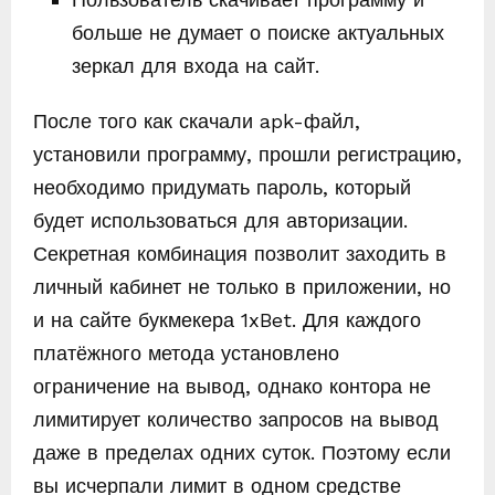
больше не думает о поиске актуальных
зеркал для входа на сайт.
После того как скачали apk-файл,
установили программу, прошли регистрацию,
необходимо придумать пароль, который
будет использоваться для авторизации.
Секретная комбинация позволит заходить в
личный кабинет не только в приложении, но
и на сайте букмекера 1xBet. Для каждого
платёжного метода установлено
ограничение на вывод, однако контора не
лимитирует количество запросов на вывод
даже в пределах одних суток. Поэтому если
вы исчерпали лимит в одном средстве