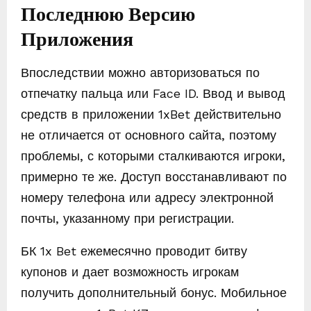
Последнюю Версию
Приложения
Впоследствии можно авторизоваться по
отпечатку пальца или Face ID. Ввод и вывод
средств в приложении 1xBet действительно
не отличается от основного сайта, поэтому
проблемы, с которыми сталкиваются игроки,
примерно те же. Доступ восстанавливают по
номеру телефона или адресу электронной
почты, указанному при регистрации.
БК 1x Bet ежемесячно проводит битву
купонов и дает возможность игрокам
получить дополнительный бонус. Мобильное