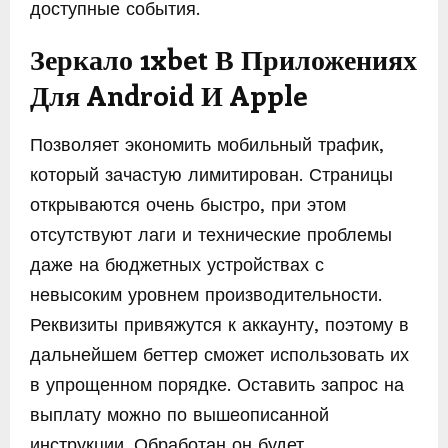
доступные события.
Зеркало 1xbet В Приложениях
Для Android И Apple
Позволяет экономить мобильный трафик,
который зачастую лимитирован. Страницы
открываются очень быстро, при этом
отсутствуют лаги и технические проблемы
даже на бюджетных устройствах с
невысоким уровнем производительности.
Реквизиты привяжутся к аккаунту, поэтому в
дальнейшем беттер сможет использовать их
в упрощенном порядке. Оставить запрос на
выплату можно по вышеописанной
инструкции. Обработан он будет