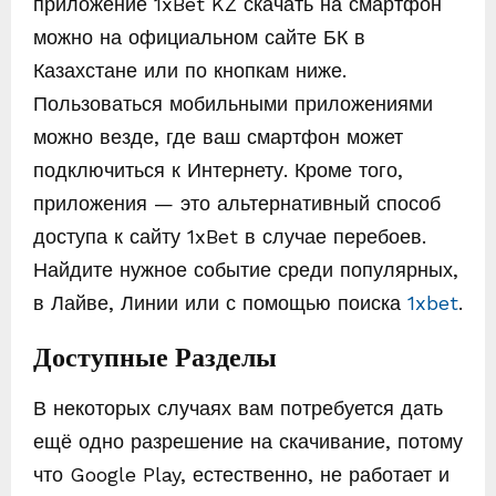
приложение 1xBet KZ скачать на смартфон
можно на официальном сайте БК в
Казахстане или по кнопкам ниже.
Пользоваться мобильными приложениями
можно везде, где ваш смартфон может
подключиться к Интернету. Кроме того,
приложения — это альтернативный способ
доступа к сайту 1xBet в случае перебоев.
Найдите нужное событие среди популярных,
в Лайве, Линии или с помощью поиска
1xbet
.
Доступные Разделы
В некоторых случаях вам потребуется дать
ещё одно разрешение на скачивание, потому
что Google Play, естественно, не работает и