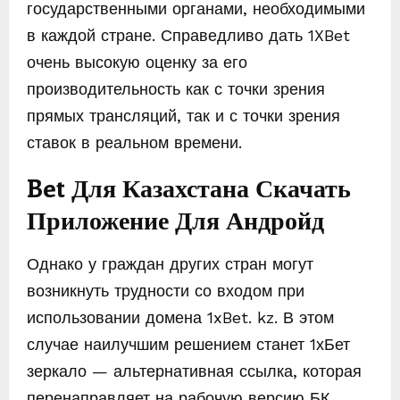
государственными органами, необходимыми
в каждой стране. Справедливо дать 1XBet
очень высокую оценку за его
производительность как с точки зрения
прямых трансляций, так и с точки зрения
ставок в реальном времени.
Bet Для Казахстана Скачать
Приложение Для Андройд
Однако у граждан других стран могут
возникнуть трудности со входом при
использовании домена 1xBet. kz. В этом
случае наилучшим решением станет 1хБет
зеркало — альтернативная ссылка, которая
перенаправляет на рабочую версию БК.