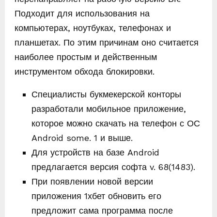
Подходит для использования на
компьютерах, ноутбуках, телефонах и
планшетах. По этим причинам оно считается
наиболее простым и действенным
инструментом обхода блокировки.
Специалисты букмекерской конторы
разработали мобильное приложение,
которое можно скачать на телефон с ОС
Android some. 1 и выше.
Для устройств на базе Android
предлагается версия софта v. 68(1483).
При появлении новой версии
приложения 1хбет обновить его
предложит сама программа после