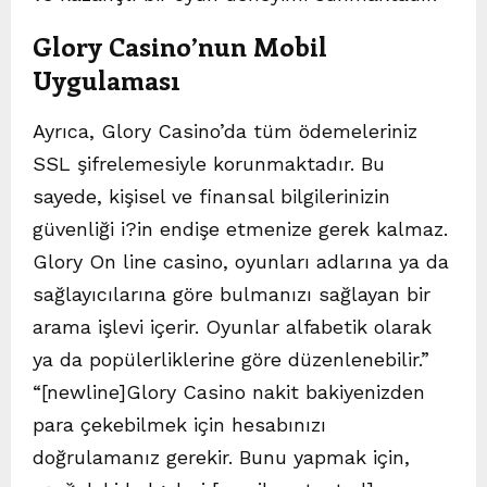
Glory Casino’nun Mobil
Uygulaması
Ayrıca, Glory Casino’da tüm ödemeleriniz
SSL şifrelemesiyle korunmaktadır. Bu
sayede, kişisel ve finansal bilgilerinizin
güvenliği i?in endişe etmenize gerek kalmaz.
Glory On line casino, oyunları adlarına ya da
sağlayıcılarına göre bulmanızı sağlayan bir
arama işlevi içerir. Oyunlar alfabetik olarak
ya da popülerliklerine göre düzenlenebilir.”
“[newline]Glory Casino nakit bakiyenizden
para çekebilmek için hesabınızı
doğrulamanız gerekir. Bunu yapmak için,