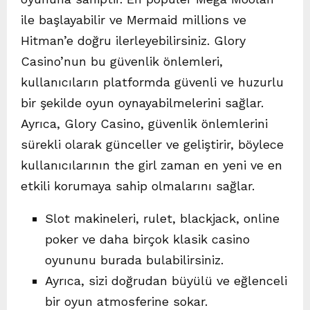
ile başlayabilir ve Mermaid millions ve
Hitman’e doğru ilerleyebilirsiniz. Glory
Casino’nun bu güvenlik önlemleri,
kullanıcıların platformda güvenli ve huzurlu
bir şekilde oyun oynayabilmelerini sağlar.
Ayrıca, Glory Casino, güvenlik önlemlerini
sürekli olarak günceller ve geliştirir, böylece
kullanıcılarının the girl zaman en yeni ve en
etkili korumaya sahip olmalarını sağlar.
Slot makineleri, rulet, blackjack, online
poker ve daha birçok klasik casino
oyununu burada bulabilirsiniz.
Ayrıca, sizi doğrudan büyülü ve eğlenceli
bir oyun atmosferine sokar.