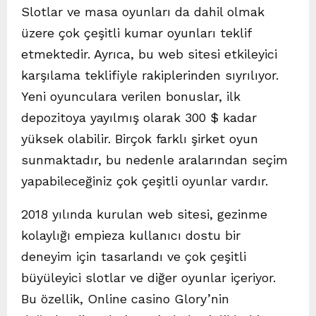
Slotlar ve masa oyunları da dahil olmak
üzere çok çeşitli kumar oyunları teklif
etmektedir. Ayrıca, bu web sitesi etkileyici
karşılama teklifiyle rakiplerinden sıyrılıyor.
Yeni oyunculara verilen bonuslar, ilk
depozitoya yayılmış olarak 300 $ kadar
yüksek olabilir. Birçok farklı şirket oyun
sunmaktadır, bu nedenle aralarından seçim
yapabileceğiniz çok çeşitli oyunlar vardır.
2018 yılında kurulan web sitesi, gezinme
kolaylığı empieza kullanıcı dostu bir
deneyim için tasarlandı ve çok çeşitli
büyüleyici slotlar ve diğer oyunlar içeriyor.
Bu özellik, Online casino Glory’nin