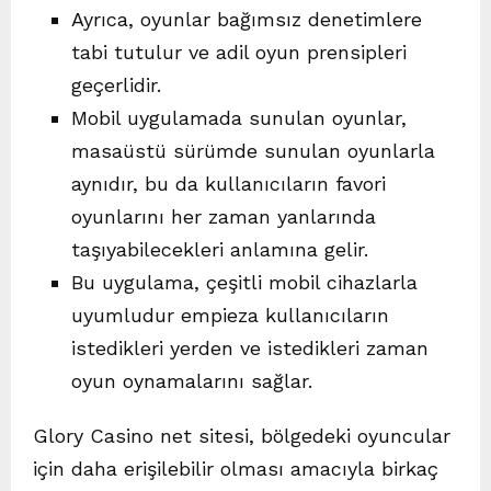
Ayrıca, oyunlar bağımsız denetimlere
tabi tutulur ve adil oyun prensipleri
geçerlidir.
Mobil uygulamada sunulan oyunlar,
masaüstü sürümde sunulan oyunlarla
aynıdır, bu da kullanıcıların favori
oyunlarını her zaman yanlarında
taşıyabilecekleri anlamına gelir.
Bu uygulama, çeşitli mobil cihazlarla
uyumludur empieza kullanıcıların
istedikleri yerden ve istedikleri zaman
oyun oynamalarını sağlar.
Glory Casino net sitesi, bölgedeki oyuncular
için daha erişilebilir olması amacıyla birkaç