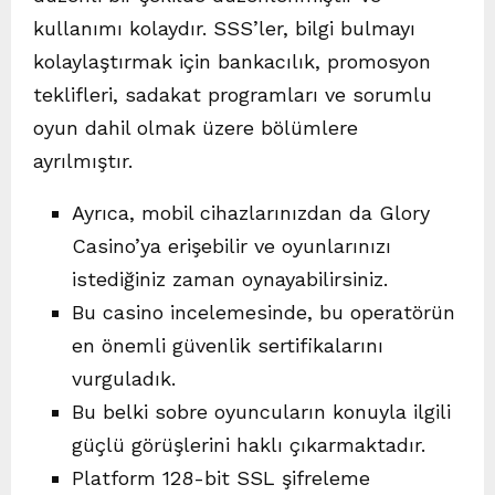
kullanımı kolaydır. SSS’ler, bilgi bulmayı
kolaylaştırmak için bankacılık, promosyon
teklifleri, sadakat programları ve sorumlu
oyun dahil olmak üzere bölümlere
ayrılmıştır.
Ayrıca, mobil cihazlarınızdan da Glory
Casino’ya erişebilir ve oyunlarınızı
istediğiniz zaman oynayabilirsiniz.
Bu casino incelemesinde, bu operatörün
en önemli güvenlik sertifikalarını
vurguladık.
Bu belki sobre oyuncuların konuyla ilgili
güçlü görüşlerini haklı çıkarmaktadır.
Platform 128-bit SSL şifreleme