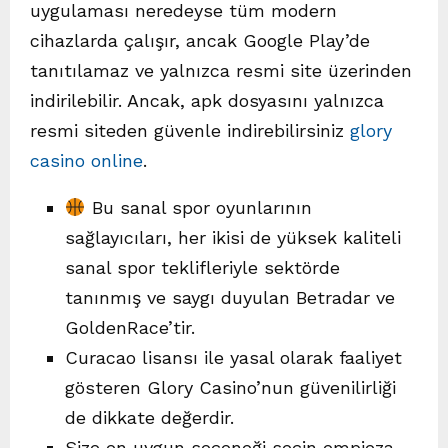
uygulaması neredeyse tüm modern
cihazlarda çalışır, ancak Google Play’de
tanıtılamaz ve yalnızca resmi site üzerinden
indirilebilir. Ancak, apk dosyasını yalnızca
resmi siteden güvenle indirebilirsiniz
glory
casino online
.
Bu sanal spor oyunlarının
sağlayıcıları, her ikisi de yüksek kaliteli
sanal spor teklifleriyle sektörde
tanınmış ve saygı duyulan Betradar ve
GoldenRace’tir.
Curacao lisansı ile yasal olarak faaliyet
gösteren Glory Casino’nun güvenilirliği
de dikkate değerdir.
Size en uygun seçeneği seçin empieza