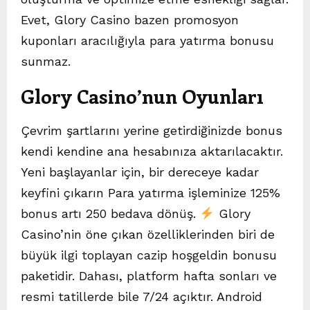
Evet, Glory Casino bazen promosyon
kuponları aracılığıyla para yatırma bonusu
sunmaz.
Glory Casino’nun Oyunları
Çevrim şartlarını yerine getirdiğinizde bonus
kendi kendine ana hesabınıza aktarılacaktır.
Yeni başlayanlar için, bir dereceye kadar
keyfini çıkarın Para yatırma işleminize 125%
bonus artı 250 bedava dönüş.
Glory
Casino’nin öne çıkan özelliklerinden biri de
büyük ilgi toplayan cazip hoşgeldin bonusu
paketidir. Dahası, platform hafta sonları ve
resmi tatillerde bile 7/24 açıktır. Android