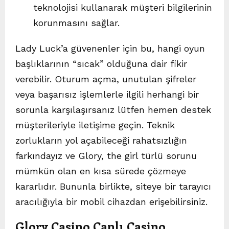
teknolojisi kullanarak müşteri bilgilerinin
korunmasını sağlar.
Lady Luck’a güvenenler için bu, hangi oyun
başlıklarının “sıcak” olduğuna dair fikir
verebilir. Oturum açma, unutulan şifreler
veya başarısız işlemlerle ilgili herhangi bir
sorunla karşılaşırsanız lütfen hemen destek
müşterileriyle iletişime geçin. Teknik
zorlukların yol açabileceği rahatsızlığın
farkındayız ve Glory, the girl türlü sorunu
mümkün olan en kısa sürede çözmeye
kararlıdır. Bununla birlikte, siteye bir tarayıcı
aracılığıyla bir mobil cihazdan erişebilirsiniz.
Glory Casino Canlı Casino