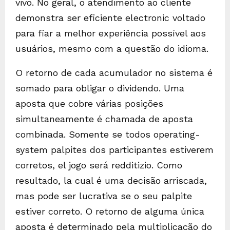
vivo. No geral, o atendimento ao cliente
demonstra ser eficiente electronic voltado
para fiar a melhor experiência possível aos
usuários, mesmo com a questão do idioma.
O retorno de cada acumulador no sistema é
somado para obligar o dividendo. Uma
aposta que cobre várias posições
simultaneamente é chamada de aposta
combinada. Somente se todos operating-
system palpites dos participantes estiverem
corretos, el jogo será redditizio. Como
resultado, la cual é uma decisão arriscada,
mas pode ser lucrativa se o seu palpite
estiver correto. O retorno de alguma única
aposta é determinado pela multiplicação do