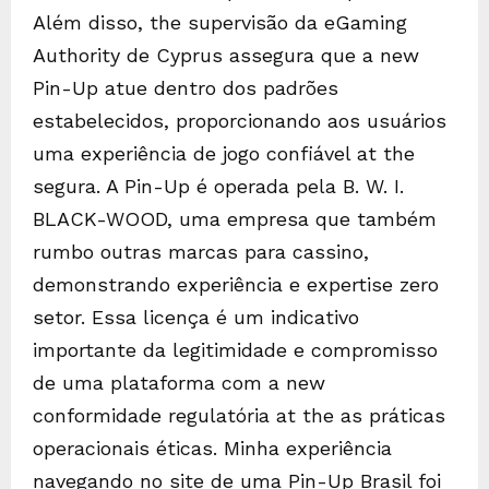
Além disso, the supervisão da eGaming
Authority de Cyprus assegura que a new
Pin-Up atue dentro dos padrões
estabelecidos, proporcionando aos usuários
uma experiência de jogo confiável at the
segura. A Pin-Up é operada pela B. W. I.
BLACK-WOOD, uma empresa que também
rumbo outras marcas para cassino,
demonstrando experiência e expertise zero
setor. Essa licença é um indicativo
importante da legitimidade e compromisso
de uma plataforma com a new
conformidade regulatória at the as práticas
operacionais éticas. Minha experiência
navegando no site de uma Pin-Up Brasil foi