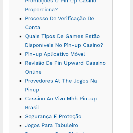
Promoções U Pin Up Casino
Proporciona?
Processo De Verificação De
Conta
Quais Tipos De Games Estão
Disponíveis No Pin-up Casino?
Pin-up Aplicativo Móvel
Revisão De Pin Upward Cassino
Online
Provedores At The Jogos Na
Pinup
Cassino Ao Vivo Mhh Pin-up
Brasil
Segurança E Proteção
Jogos Para Tabuleiro