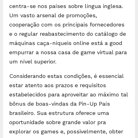
centra-se nos países sobre língua inglesa.
Um vasto arsenal de promoções,
cooperação com os principais fornecedores
e o regular reabastecimento do catálogo de
máquinas caça-níqueis online está a good
empurrar a nossa casa de game virtual para
um nível superior.
Considerando estas condições, é essencial
estar atento aos prazos e requisitos
estabelecidos para aproveitar ao máximo tal
bônus de boas-vindas da Pin-Up País
brasileiro. Sua estrutura oferece uma
oportunidade sobre grande valor pra
explorar os games e, possivelmente, obter