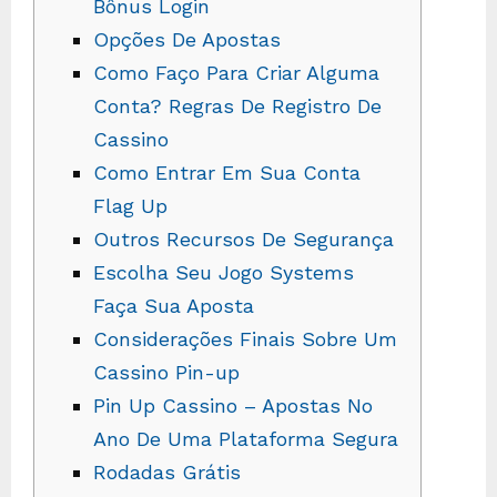
Bônus Login
Opções De Apostas
Como Faço Para Criar Alguma
Conta? Regras De Registro De
Cassino
Como Entrar Em Sua Conta
Flag Up
Outros Recursos De Segurança
Escolha Seu Jogo Systems
Faça Sua Aposta
Considerações Finais Sobre Um
Cassino Pin-up
Pin Up Cassino – Apostas No
Ano De Uma Plataforma Segura
Rodadas Grátis