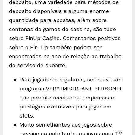
depósito, uma variedade para métodos de
deposito disponíveis e alguma enorme
quantidade para apostas, além sobre
centenas de games de cassino, são tudo
sobre PinUp Casino. Comentários positivos
sobre o Pin-Up também podem ser
encontrados no ano de relação ao trabalho
do serviço de suporte.
Para jogadores regulares, se trouve um
programa VERY IMPORTANT PERSONEL
que permite receber recompensas e
privilégios exclusivos para jogar em
slots.
Muito semelhantes aos jogos sobre
cassino ao palpitante, os jogos para TV