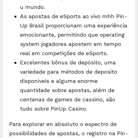
u mundo.
As apostas de eSports ao vivo mhh Pin-
Up Brasil proporcionam uma experiência
emocionante, permitindo que operating
system jogadores apostem em tempo
real em competições de eSports.
Excelentes bônus de depósito, uma
variedade para métodos de deposito
disponíveis e alguma enorme
quantidade sobre apostas, além de
centenas de games de cassino, são
tudo sobre PinUp Casino.
Para explorar en absoluto o espectro de
possibilidades de apostas, o registro na Pin-