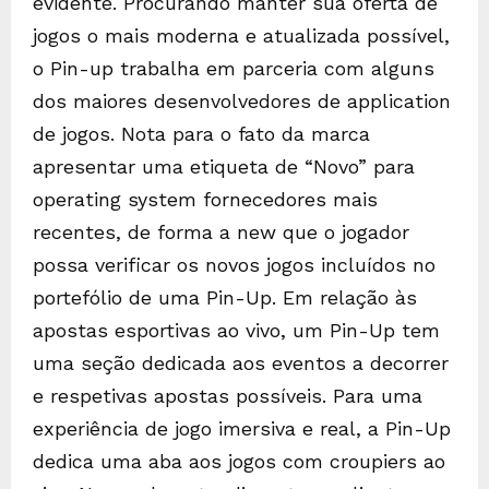
evidente. Procurando manter sua oferta de
jogos o mais moderna e atualizada possível,
o Pin-up trabalha em parceria com alguns
dos maiores desenvolvedores de application
de jogos. Nota para o fato da marca
apresentar uma etiqueta de “Novo” para
operating system fornecedores mais
recentes, de forma a new que o jogador
possa verificar os novos jogos incluídos no
portefólio de uma Pin-Up. Em relação às
apostas esportivas ao vivo, um Pin-Up tem
uma seção dedicada aos eventos a decorrer
e respetivas apostas possíveis. Para uma
experiência de jogo imersiva e real, a Pin-Up
dedica uma aba aos jogos com croupiers ao