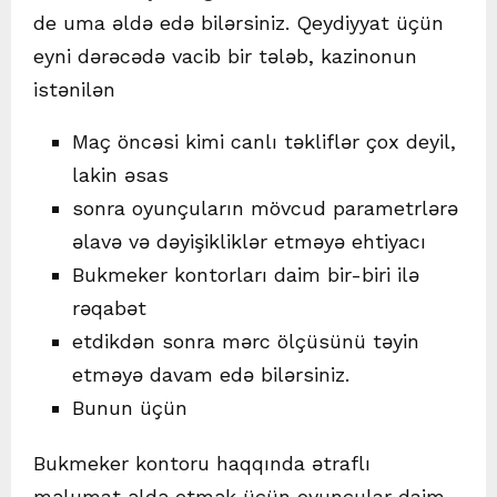
de uma əldə edə bilərsiniz. Qeydiyyat üçün
eyni dərəcədə vacib bir tələb, kazinonun
istənilən
Maç öncəsi kimi canlı təkliflər çox deyil,
lakin əsas
sonra oyunçuların mövcud parametrlərə
əlavə və dəyişikliklər etməyə ehtiyacı
Bukmeker kontorları daim bir-biri ilə
rəqabət
etdikdən sonra mərc ölçüsünü təyin
etməyə davam edə bilərsiniz.
Bunun üçün
Bukmeker kontoru haqqında ətraflı
məlumat əldə etmək üçün oyunçular daim