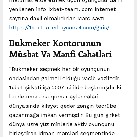
yenilənən info 1xbet-team. com internet
saytına daxil olmalıdırlar. Mərc saytı
https://1xbet-azerbaycan24.com/giris/
Bukmeker Kontorunun
Müsbət Və Mənfi Cəhətləri
“Bukmeker seçmək hər bir oyunçunun
öhdəsindən gəlməli olduğu vacib vəzifədir.
1xbet şirkəti işə 2007-ci ildə başlamışdır ki,
bu de uma ona qumar əyləncələri
dünyasında kifayət qədər zəngin təcrübə
qazanmağa imkan vermişdir. Bu gün şirkət
dünya üzrə yüz minlərlə aktiv oyunçunu
birləşdirən idman mərcləri seqmentində