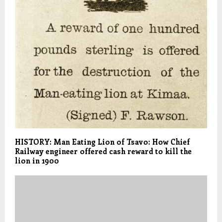
HISTORY: Man Eating Lion of Tsavo: How Chief
Railway engineer offered cash reward to kill the
lion in 1900