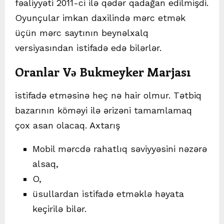
fəaliyyəti 2011-ci ilə qədər qadağan edilmişdi.
Oyunçular imkan daxilində mərc etmək
üçün mərc saytının beynəlxalq
versiyasından istifadə edə bilərlər.
Oranlar Və Bukmeyker Marjası
istifadə etməsinə heç nə hair olmur. Tətbiq
bazarının köməyi ilə ərizəni tamamlamaq
çox asan olacaq. Axtarış
Mobil mərcdə rahatlıq səviyyəsini nəzərə
alsaq,
O,
üsullardan istifadə etməklə həyata
keçirilə bilər.