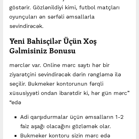
göstərir. Gözlənildiyi kimi, futbol matçları
oyunçuları ən sərfəli əmsallarla
sevindirəcək.
Yeni Bahisçilər Üçün Xoş
Gəlmisiniz Bonusu
mərclər var. Online mərc saytı hər bir
ziyarətçini sevindirəcək dərin rəngləmə ilə
seçilir. Bukmeker kontorunun fərqli
xüsusiyyəti ondan ibarətdir ki, hər gün mərc”
“edə
Adi qarşıdurmalar üçün əmsalların 1-2
faiz aşağı olacağını gözləmək olar.
Bukmeker kontoru sizin mərc edə