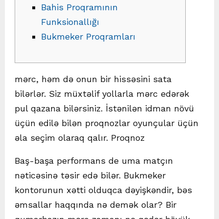
Bahis Proqramının
Funksionallığı
Bukmeker Proqramları
mərc, həm də onun bir hissəsini sata
bilərlər. Siz müxtəlif yollarla mərc edərək
pul qazana bilərsiniz. İstənilən idman növü
üçün edilə bilən proqnozlar oyunçular üçün
əla seçim olaraq qalır. Proqnoz
Baş-başa performans de uma matçın
nəticəsinə təsir edə bilər. Bukmeker
kontorunun xətti olduqca dəyişkəndir, bəs
əmsallar haqqında nə demək olar? Bir