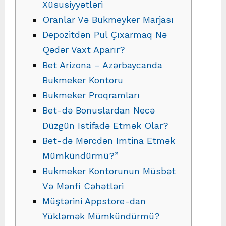
Xüsusiyyətləri
Oranlar Və Bukmeyker Marjası
Depozitdən Pul Çıxarmaq Nə
Qədər Vaxt Aparır?
Bet Arizona – Azərbaycanda
Bukmeker Kontoru
Bukmeker Proqramları
Bet-də Bonuslardan Necə
Düzgün Istifadə Etmək Olar?
Bet-də Mərcdən Imtina Etmək
Mümkündürmü?”
Bukmeker Kontorunun Müsbət
Və Mənfi Cəhətləri
Müştərini Appstore-dan
Yükləmək Mümkündürmü?