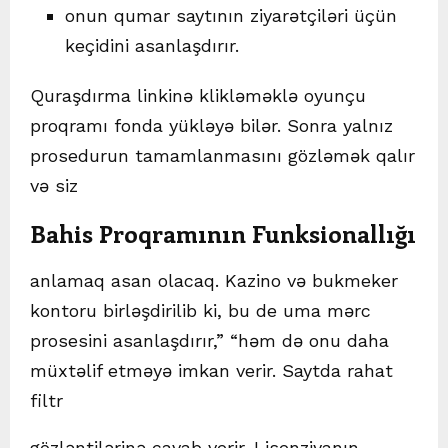
onun qumar saytının ziyarətçiləri üçün
keçidini asanlaşdırır.
Quraşdırma linkinə klikləməklə oyunçu
proqramı fonda yükləyə bilər. Sonra yalnız
prosedurun tamamlanmasını gözləmək qalır
və siz
Bahis Proqramının Funksionallığı
anlamaq asan olacaq. Kazino və bukmeker
kontoru birləşdirilib ki, bu de uma mərc
prosesini asanlaşdırır,” “həm də onu daha
müxtəlif etməyə imkan verir. Saytda rahat
filtr
gözləntilərinə cavab verir. Lisenziyanın