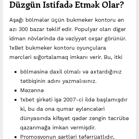
Düzgün Istifadə Etmək Olar?
Aşağı bölmələr üçün bukmeker kontoru ən
azı 300 bazar təklif edir. Populyar olan digər
idman növlərində də vəziyyət oxşar görünür.
1xBet bukmeker kontoru oyunçulara
mərcləri sığortalamaq imkanı verir. Bu, itki
bölməsinə daxil olmalı və axtardığınız
tətbiqinin adını yazmalısınız.
Məzənnə
1xbet şirkəti işə 2007-ci ildə başlamışdır
ki, bu da ona qumar əyləncələri
dünyasında kifayət qədər zəngin təcrübə
qazanmağa imkan vermişdir.
Promosyonun şərtləri təfərrüatlıdır,