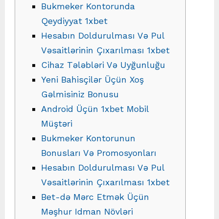
Bukmeker Kontorunda
Qeydiyyat 1xbet
Hesabın Doldurulması Və Pul
Vəsaitlərinin Çıxarılması 1xbet
Cihaz Tələbləri Və Uyğunluğu
Yeni Bahisçilər Üçün Xoş
Gəlmisiniz Bonusu
Android Üçün 1xbet Mobil
Müştəri
Bukmeker Kontorunun
Bonusları Və Promosyonları
Hesabın Doldurulması Və Pul
Vəsaitlərinin Çıxarılması 1xbet
Bet-də Mərc Etmək Üçün
Məşhur Idman Növləri