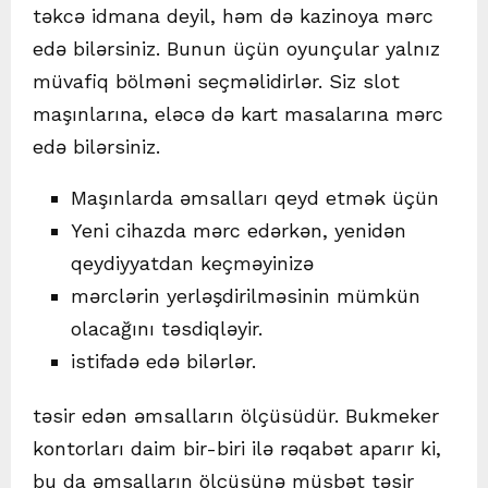
təkcə idmana deyil, həm də kazinoya mərc
edə bilərsiniz. Bunun üçün oyunçular yalnız
müvafiq bölməni seçməlidirlər. Siz slot
maşınlarına, eləcə də kart masalarına mərc
edə bilərsiniz.
Maşınlarda əmsalları qeyd etmək üçün
Yeni cihazda mərc edərkən, yenidən
qeydiyyatdan keçməyinizə
mərclərin yerləşdirilməsinin mümkün
olacağını təsdiqləyir.
istifadə edə bilərlər.
təsir edən əmsalların ölçüsüdür. Bukmeker
kontorları daim bir-biri ilə rəqabət aparır ki,
bu da əmsalların ölçüsünə müsbət təsir