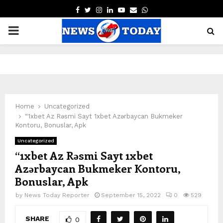
FACEBOOK
TWITTER
INSTAGRAM
LINKEDIN
YOUTUBE
EMAIL
WHATSAPP
PRIMARY
MENU
pp
Home
Uncategorized
“1xbet Az Rəsmi Sayt 1xbet Azərbaycan Bukmeker
Kontoru, Bonuslar, Apk
Uncategorized
“1xbet Az Rəsmi Sayt 1xbet
Azərbaycan Bukmeker Kontoru,
Bonuslar, Apk
by
News Today Reporter
September 15, 2022
0
529
SHARE
0