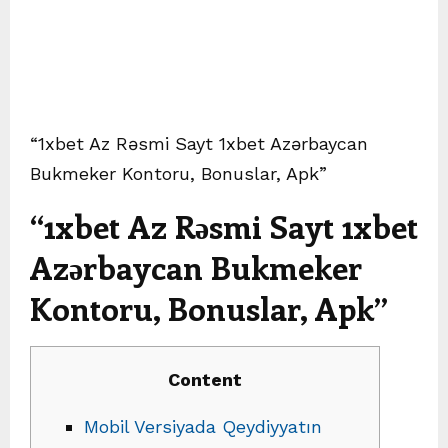
“1xbet Az Rəsmi Sayt 1xbet Azərbaycan
Bukmeker Kontoru, Bonuslar, Apk”
“1xbet Az Rəsmi Sayt 1xbet
Azərbaycan Bukmeker
Kontoru, Bonuslar, Apk”
Content
Mobil Versiyada Qeydiyyatın