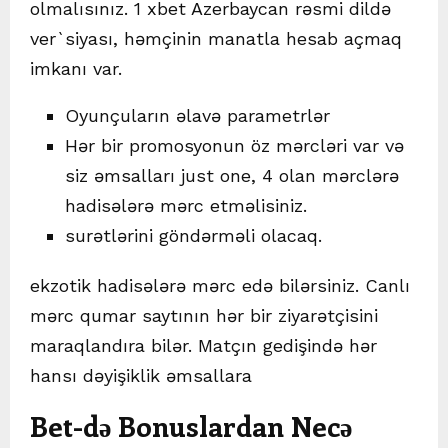
olmalısınız. 1 xbet Azerbaycan rəsmi dildə
ver`siyası, həmçinin manatla hesab açmaq
imkanı var.
Oyunçuların əlavə parametrlər
Hər bir promosyonun öz mərcləri var və
siz əmsalları just one, 4 olan mərclərə
hadisələrə mərc etməlisiniz.
surətlərini göndərməli olacaq.
ekzotik hadisələrə mərc edə bilərsiniz. Canlı
mərc qumar saytının hər bir ziyarətçisini
maraqlandıra bilər. Matçın gedişində hər
hansı dəyişiklik əmsallara
Bet-də Bonuslardan Necə