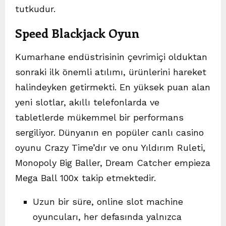
tutkudur.
Speed Blackjack Oyun
Kumarhane endüstrisinin çevrimiçi olduktan
sonraki ilk önemli atılımı, ürünlerini hareket
halindeyken getirmekti. En yüksek puan alan
yeni slotlar, akıllı telefonlarda ve
tabletlerde mükemmel bir performans
sergiliyor. Dünyanın en popüler canlı casino
oyunu Crazy Time’dır ve onu Yıldırım Ruleti,
Monopoly Big Baller, Dream Catcher empieza
Mega Ball 100x takip etmektedir.
Uzun bir süre, online slot machine
oyuncuları, her defasında yalnızca