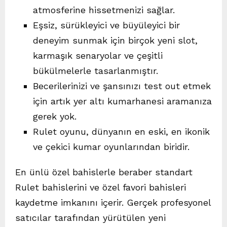
atmosferine hissetmenizi sağlar.
Eşsiz, sürükleyici ve büyüleyici bir
deneyim sunmak için birçok yeni slot,
karmaşık senaryolar ve çeşitli
bükülmelerle tasarlanmıştır.
Becerilerinizi ve şansınızı test out etmek
için artık yer altı kumarhanesi aramanıza
gerek yok.
Rulet oyunu, dünyanın en eski, en ikonik
ve çekici kumar oyunlarından biridir.
En ünlü özel bahislerle beraber standart
Rulet bahislerini ve özel favori bahisleri
kaydetme imkanını içerir. Gerçek profesyonel
satıcılar tarafından yürütülen yeni