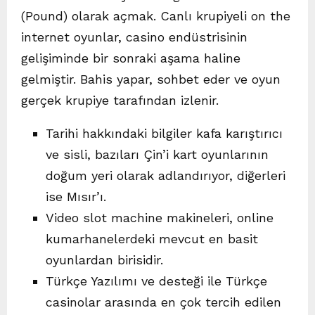
(Pound) olarak açmak. Canlı krupiyeli on the
internet oyunlar, casino endüstrisinin
gelişiminde bir sonraki aşama haline
gelmiştir. Bahis yapar, sohbet eder ve oyun
gerçek krupiye tarafından izlenir.
Tarihi hakkındaki bilgiler ​​kafa karıştırıcı
ve sisli, bazıları Çin’i kart oyunlarının
doğum yeri olarak adlandırıyor, diğerleri
ise Mısır’ı.
Video slot machine makineleri, online
kumarhanelerdeki mevcut en basit
oyunlardan birisidir.
Türkçe Yazılımı ve desteği ile Türkçe
casinolar arasında en çok tercih edilen