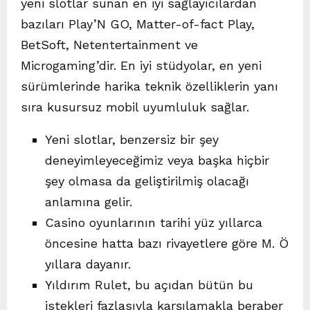
yeni slotlar sunan en iyi sağlayıcılardan
bazıları Play’N GO, Matter-of-fact Play,
BetSoft, Netentertainment ve
Microgaming’dir. En iyi stüdyolar, en yeni
sürümlerinde harika teknik özelliklerin yanı
sıra kusursuz mobil uyumluluk sağlar.
Yeni slotlar, benzersiz bir şey
deneyimleyeceğimiz veya başka hiçbir
şey olmasa da geliştirilmiş olacağı
anlamına gelir.
Casino oyunlarının tarihi yüz yıllarca
öncesine hatta bazı rivayetlere göre M. Ö
yıllara dayanır.
Yıldırım Rulet, bu açıdan bütün bu
istekleri fazlasıyla karşılamakla beraber