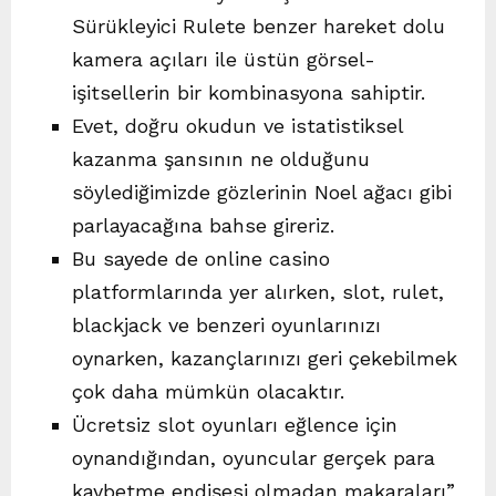
Sürükleyici Rulete benzer hareket dolu
kamera açıları ile üstün görsel-
işitsellerin bir kombinasyona sahiptir.
Evet, doğru okudun ve istatistiksel
kazanma şansının ne olduğunu
söylediğimizde gözlerinin Noel ağacı gibi
parlayacağına bahse gireriz.
Bu sayede de online casino
platformlarında yer alırken, slot, rulet,
blackjack ve benzeri oyunlarınızı
oynarken, kazançlarınızı geri çekebilmek
çok daha mümkün olacaktır.
Ücretsiz slot oyunları eğlence için
oynandığından, oyuncular gerçek para
kaybetme endişesi olmadan makaraları”