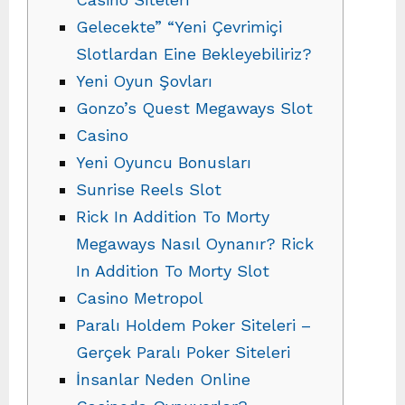
Gelecekte” “Yeni Çevrimiçi
Slotlardan Eine Bekleyebiliriz?
Yeni Oyun Şovları
Gonzo’s Quest Megaways Slot
Casino
Yeni Oyuncu Bonusları
Sunrise Reels Slot
Rick In Addition To Morty
Megaways Nasıl Oynanır? Rick
In Addition To Morty Slot
Casino Metropol
Paralı Holdem Poker Siteleri –
Gerçek Paralı Poker Siteleri
İnsanlar Neden Online