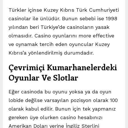
Türkler içinse Kuzey Kıbrıs Türk Cumhuriyeti
casinolar ile ünlüdür. Bunun sebebi ise 1998
yılından beri Türkiye’de casinoların yasak
olmasıdır. Casino oyunlarını more effective
ve oynamak tercih eden oyuncular Kuzey
Kıbrıs’a yönlendirilmiş durumdadır.
Çevrimiçi Kumarhanelerdeki
Oyunlar Ve Slotlar
Eğer casinoda bu oyunu yoksa ya da oyun
lobide değilse varsayılan pozisyon olarak 100
olarak kabul edilir. Bunun için tek yapmanız
gereken üye olurken casino hesabınızı
Amerikan Doları yerine İngiliz Sterlini