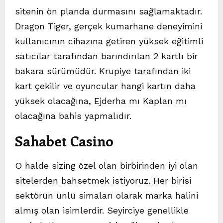
sitenin ön planda durmasını sağlamaktadır.
Dragon Tiger, gerçek kumarhane deneyimini
kullanıcının cihazına getiren yüksek eğitimli
satıcılar tarafından barındırılan 2 kartlı bir
bakara sürümüdür. Krupiye tarafından iki
kart çekilir ve oyuncular hangi kartın daha
yüksek olacağına, Ejderha mı Kaplan mı
olacağına bahis yapmalıdır.
Sahabet Casino
O halde sizing özel olan birbirinden iyi olan
sitelerden bahsetmek istiyoruz. Her birisi
sektörün ünlü simaları olarak marka halini
almış olan isimlerdir. Seyirciye genellikle