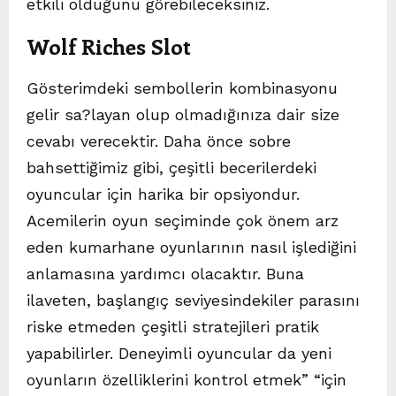
etkili olduğunu görebileceksiniz.
Wolf Riches Slot
Gösterimdeki sembollerin kombinasyonu
gelir sa?layan olup olmadığınıza dair size
cevabı verecektir. Daha önce sobre
bahsettiğimiz gibi, çeşitli becerilerdeki
oyuncular için harika bir opsiyondur.
Acemilerin oyun seçiminde çok önem arz
eden kumarhane oyunlarının nasıl işlediğini
anlamasına yardımcı olacaktır. Buna
ilaveten, başlangıç seviyesindekiler parasını
riske etmeden çeşitli stratejileri pratik
yapabilirler. Deneyimli oyuncular da yeni
oyunların özelliklerini kontrol etmek” “için