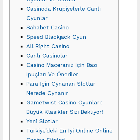
Casinoda Krupiyelerle Canlı
Oyunlar
Sahabet Casino
Speed Blackjack Oyun
All Right Casino
Canlı Casinolar
Casino Maceranız Için Bazı
Ipuçları Ve Öneriler
Para Için Oynanan Slotlar
Nerede Oynanır
Gametwist Casino Oyunları:
Büyük Klasikler Sizi Bekliyor!
Yeni Slotlar
Türkiye’deki En İyi Online Online
Casino Siteleri