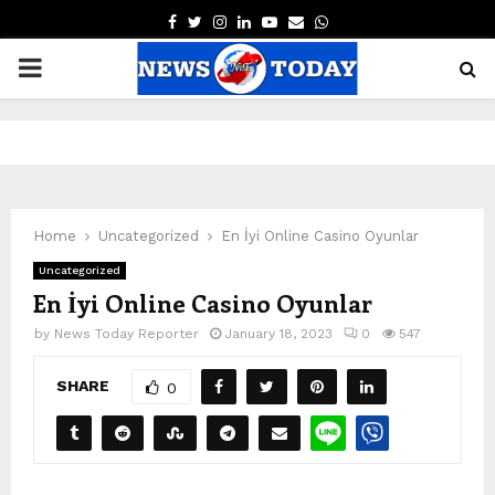
FACEBOOK
TWITTER
INSTAGRAM
LINKEDIN
YOUTUBE
EMAIL
WHATSAPP
PRIMARY
MENU
pp
Home
Uncategorized
En İyi Online Casino Oyunlar
Uncategorized
En İyi Online Casino Oyunlar
by
News Today Reporter
January 18, 2023
0
547
SHARE
0