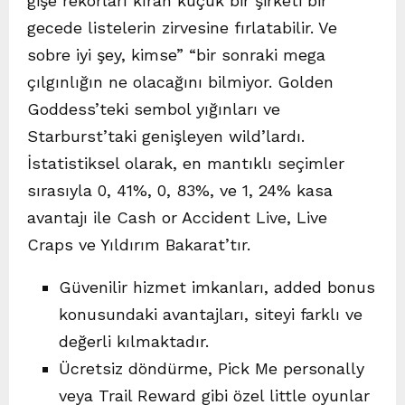
gişe rekorları kıran küçük bir şirketi bir
gecede listelerin zirvesine fırlatabilir. Ve
sobre iyi şey, kimse” “bir sonraki mega
çılgınlığın ne olacağını bilmiyor. Golden
Goddess’teki sembol yığınları ve
Starburst’taki genişleyen wild’lardı.
İstatistiksel olarak, en mantıklı seçimler
sırasıyla 0, 41%, 0, 83%, ve 1, 24% kasa
avantajı ile Cash or Accident Live, Live
Craps ve Yıldırım Bakarat’tır.
Güvenilir hizmet imkanları, added bonus
konusundaki avantajları, siteyi farklı ve
değerli kılmaktadır.
Ücretsiz döndürme, Pick Me personally
veya Trail Reward gibi özel little oyunlar