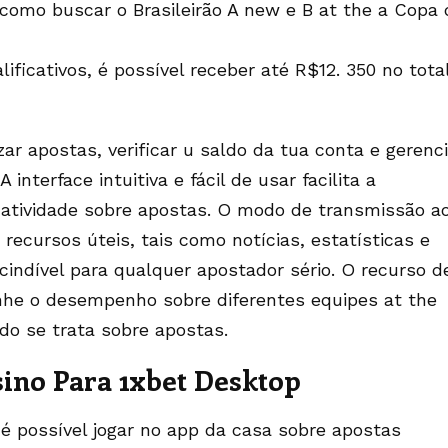
á como buscar o Brasileirão A new e B at the a Copa 
ificativos, é possível receber até R$12. 350 no total
zar apostas, verificar u saldo da tua conta e gerenci
interface intuitiva e fácil de usar facilita a
 atividade sobre apostas. O modo de transmissão a
recursos úteis, tais como notícias, estatísticas e
cindível para qualquer apostador sério. O recurso d
nhe o desempenho sobre diferentes equipes at the
o se trata sobre apostas.
sino Para 1xbet Desktop
é possível jogar no app da casa sobre apostas