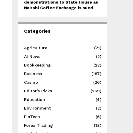
demonstrations to State House as
Nairobi Coffee Exchange is sued
Categories
Agriculture
(21)
AI News
(2)
Bookkeeping
(22)
Business
(187)
Casino
(26)
Editor's Picks
(269)
Education
(4)
Environment
(2)
FinTech
(6)
Forex Trading
(18)