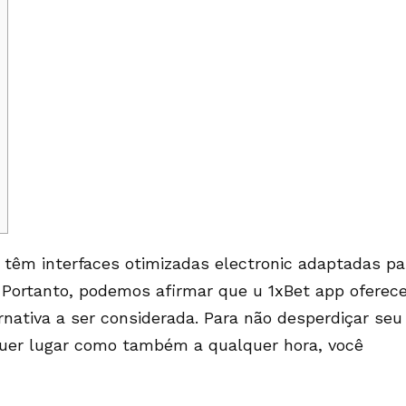
e têm interfaces otimizadas electronic adaptadas pa
Portanto, podemos afirmar que u 1xBet app oferec
nativa a ser considerada. Para não desperdiçar seu
quer lugar como também a qualquer hora, você