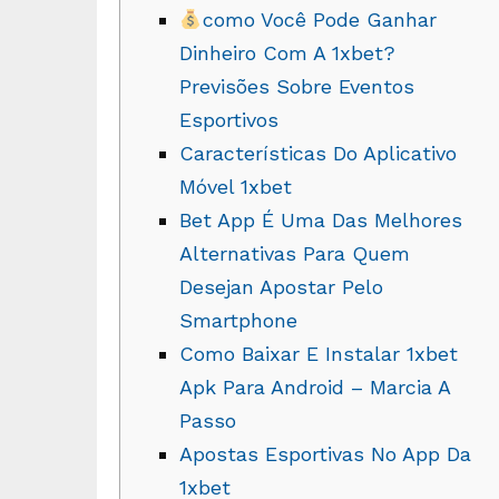
como Você Pode Ganhar
Dinheiro Com A 1xbet?
Previsões Sobre Eventos
Esportivos
Características Do Aplicativo
Móvel 1xbet
Bet App É Uma Das Melhores
Alternativas Para Quem
Desejan Apostar Pelo
Smartphone
Como Baixar E Instalar 1xbet
Apk Para Android – Marcia A
Passo
Apostas Esportivas No App Da
1xbet