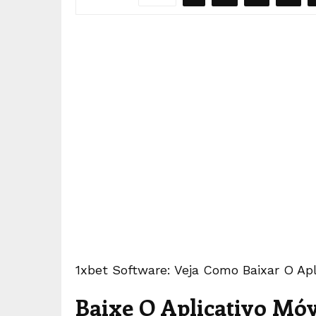
1xbet Software: Veja Como Baixar O Apl
Baixe O Aplicativo Móv