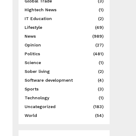
Global Trade
(3)
Hightech News
(1)
IT Education
(2)
Lifestyle
(49)
News
(989)
Opinion
(27)
Politics
(481)
Science
(1)
Sober living
(2)
Software development
(4)
Sports
(3)
Technology
(1)
Uncategorized
(183)
World
(54)