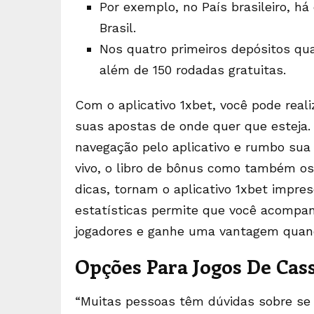
Por exemplo, no País brasileiro, h
Brasil.
Nos quatro primeiros depósitos qual
além de 150 rodadas gratuitas.
Com o aplicativo 1xbet, você pode reali
suas apostas de onde quer que esteja. A 
navegação pelo aplicativo e rumbo sua
vivo, o libro de bônus como também os 
dicas, tornam o aplicativo 1xbet impres
estatísticas permite que você acompa
jogadores e ganhe uma vantagem quand
Opções Para Jogos De Cas
“Muitas pessoas têm dúvidas sobre se 