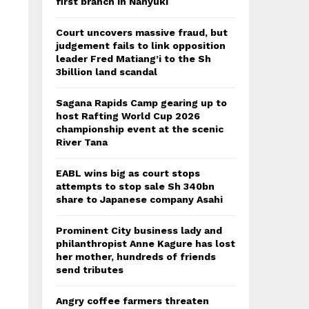
first branch in Nanyuki
Court uncovers massive fraud, but
judgement fails to link opposition
leader Fred Matiang’i to the Sh
3billion land scandal
Sagana Rapids Camp gearing up to
host Rafting World Cup 2026
championship event at the scenic
River Tana
EABL wins big as court stops
attempts to stop sale Sh 340bn
share to Japanese company Asahi
Prominent City business lady and
philanthropist Anne Kagure has lost
her mother, hundreds of friends
send tributes
Angry coffee farmers threaten