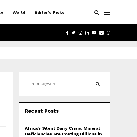
le
World
Editor’s Picks
FACEBOOK
TWITTER
INSTAGRAM
LINKEDIN
YOUTUBE
EMAIL
WHATSAPP
S
e
a
S
r
c
E
Recent Posts
h
f
A
o
Africa’s Silent Dairy Crisis: Mineral
r
R
Deficiencies Are Costing Billions in