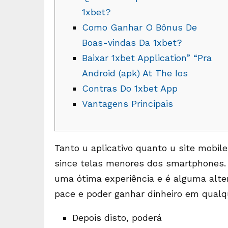
1xbet?
Como Ganhar O Bônus De
Boas-vindas Da 1xbet?
Baixar 1xbet Application” “Pra
Android (apk) At The Ios
Contras Do 1xbet App
Vantagens Principais
Tanto u aplicativo quanto u site mobil
since telas menores dos smartphones. 
uma ótima experiência e é alguma alter
pace e poder ganhar dinheiro em qual
Depois disto, poderá