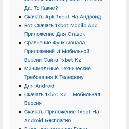
Да, То Какие?
Скачать Apk 1xbet На Андроид
Bet Скачать 1xbet Mobile App
Приложение Для Ставок
Сравнение Функционала
Приложений И Мобильной
Версии Сайта 1xbet Kz
Минимальные Технические
Требования К Телефону
Для Android
Скачать 1xbet Kz – Мобильная
Версия
Скачать Приложение 1xbet На
Android Бесплатно
Push-уведомления Будут