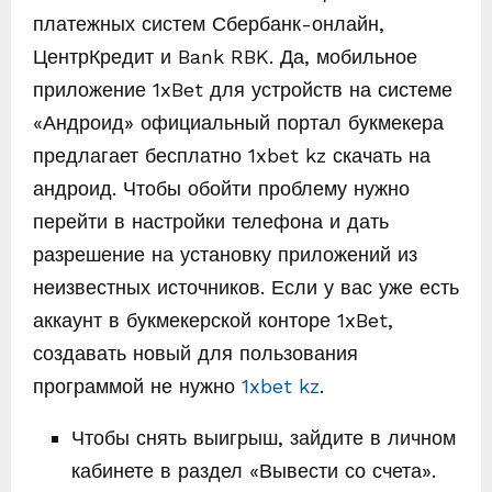
платежных систем Сбербанк-онлайн,
ЦентрКредит и Bank RBK. Да, мобильное
приложение 1xBet для устройств на системе
«Андроид» официальный портал букмекера
предлагает бесплатно 1xbet kz скачать на
андроид. Чтобы обойти проблему нужно
перейти в настройки телефона и дать
разрешение на установку приложений из
неизвестных источников. Если у вас уже есть
аккаунт в букмекерской конторе 1xBet,
создавать новый для пользования
программой не нужно
1xbet kz
.
Чтобы снять выигрыш, зайдите в личном
кабинете в раздел «Вывести со счета».