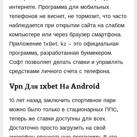
интернете. Программа для мобильных
телефонов не виснет, не тормозит, что часто
наблюдается при открытии сайта на слабом
компьютере или через браузер смартфона.
Приложение 1xBet. kz – это официальная
программа, разработанная букмекером.
Софт позволяет делать ставки и управлять
средствами личного счета с телефона.
Vpn Для 1xbet На Android
10 лет назад заключить спортивное пари
можно было только в стационарных ППС,
теперь же ставки доступны для всех.
Достаточно просто загрузить на свой
смартфон специальную программу. В это