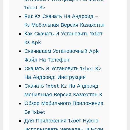
1xbet Kz
Bet Kz Скачать На Андроид –
Кз Мобильная Версия Казахстан
Как Скачать И Установить 1хбет
Кз Apk
Скачиваем Установочный Apk
Файл На Телефон
Скачать И Установить 1xbet Kz
На Андроид: Инструкция
Скачать 1xbet Kz На Андроид
Мобильная Версия Казахстан К
Обзор Мобильного Приложения
Бк 1xbet
Для Приложения 1xбет Нужно
Использовать Зеркала? И Если