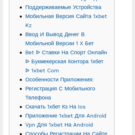
Поддерживаемые Устройства
Мобильная Версия Сайта 1xbet
Kz
Ввод И Вывод Денег В
Мобильной Версии 1 X Бет
Bet ᐉ Ставки На Спорт Онлайн
ᐉ Букмекерская Контора 1хбет
ᐉ 1xbet Com
Особенности Приложения:
Регистрация С Мобильного
Телефона
Скачать 1хбет Кз На Ios
Приложение 1xbet Для Android
Vpn Для 1xbet На Android
Способы Регистрации На Сайте