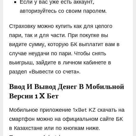
Если у вас уже есть аккаунт,
авторизуйтесь со своим паролем.
Страховку можно купить как для целого
пари, так и для части. При покупке вы
видите сумму, которую БК выплатит вам в
случае неудачи по пари. Чтобы снять
выигрыш, зайдите в личном кабинете в
раздел «Вывести со счета».
Ввод И Вывод Денег В Мобильной
Версии 1 X Бет
Мобильное приложение 1xBet KZ скачать на
смартфон можно на официальном сайте БК
в Казахстане или по кнопкам ниже.