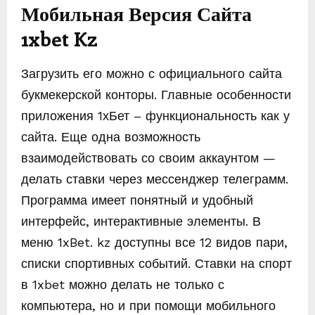
Мобильная Версия Сайта
1xbet Kz
Загрузить его можно с официального сайта
букмекерской конторы. Главные особенности
приложения 1хБет – функциональность как у
сайта. Еще одна возможность
взаимодействовать со своим аккаунтом —
делать ставки через мессенджер телеграмм.
Программа имеет понятный и удобный
интерфейс, интерактивные элементы. В
меню 1xBet. kz доступны все 12 видов пари,
списки спортивных событий. Ставки на спорт
в 1xbet можно делать не только с
компьютера, но и при помощи мобильного