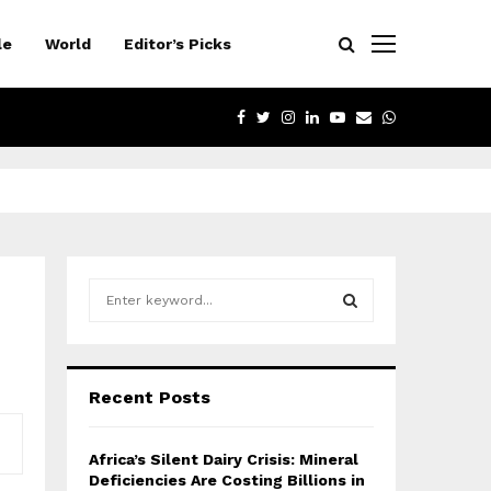
le
World
Editor’s Picks
FACEBOOK
TWITTER
INSTAGRAM
LINKEDIN
YOUTUBE
EMAIL
WHATSAPP
S
e
a
S
r
c
E
Recent Posts
h
f
A
o
Africa’s Silent Dairy Crisis: Mineral
r
R
Deficiencies Are Costing Billions in