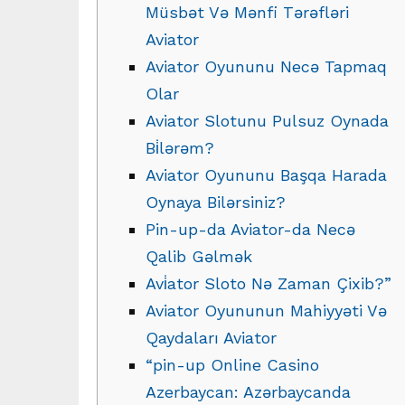
Müsbət Və Mənfi Tərəfləri
Aviator
Aviator Oyununu Necə Tapmaq
Olar
Aviator Slotunu Pulsuz Oynada
Bi̇lərəm?
Aviator Oyununu Başqa Harada
Oynaya Bilərsiniz?
Pin-up-da Aviator-da Necə
Qalib Gəlmək
Avi̇ator Sloto Nə Zaman Çixib?”
Aviator Oyununun Mahiyyəti Və
Qaydaları Aviator
“pin-up Online Casino
Azerbaycan: Azərbaycanda