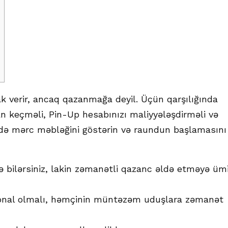
k verir, ancaq qazanmağa deyil. Üçün qarşılığında
n keçməli, Pin-Up hesabınızı maliyyələşdirməli və
ədə mərc məbləğini göstərin və raundun başlamasını
ə bilərsiniz, lakin zəmanətli qazanc əldə etməyə üm
sional olmalı, həmçinin müntəzəm uduşlara zəmanət