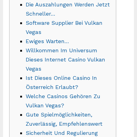
Die Auszahlungen Werden Jetzt
Schneller…
Software Supplier Bei Vulkan
Vegas
Ewiges Warten…
Willkommen Im Universum
Dieses Internet Casino Vulkan
Vegas
Ist Dieses Online Casino In
Österreich Erlaubt?
Welche Casinos Gehören Zu
Vulkan Vegas?
Gute Spielmöglichkeiten,
Zuverlässig, Empfehlenswert
Sicherheit Und Regulierung