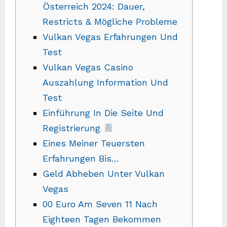
Österreich 2024: Dauer,
Restricts & Mögliche Probleme
Vulkan Vegas Erfahrungen Und
Test
Vulkan Vegas Casino
Auszahlung Information Und
Test
Einführung In Die Seite Und
Registrierung
Eines Meiner Teuersten
Erfahrungen Bis…
Geld Abheben Unter Vulkan
Vegas
00 Euro Am Seven 11 Nach
Eighteen Tagen Bekommen