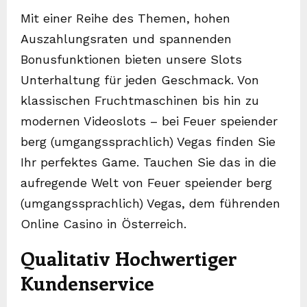
Mit einer Reihe des Themen, hohen
Auszahlungsraten und spannenden
Bonusfunktionen bieten unsere Slots
Unterhaltung für jeden Geschmack. Von
klassischen Fruchtmaschinen bis hin zu
modernen Videoslots – bei Feuer speiender
berg (umgangssprachlich) Vegas finden Sie
Ihr perfektes Game. Tauchen Sie das in die
aufregende Welt von Feuer speiender berg
(umgangssprachlich) Vegas, dem führenden
Online Casino in Österreich.
Qualitativ Hochwertiger
Kundenservice