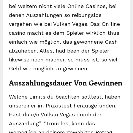
bei weitem nicht viele Online Casinos, bei
denen Auszahlungen so reibungslos
vergehen wie bei Vulkan Vegas. Das On line
casino macht es dem Spieler wirklich thus
einfach wie möglich, das gewonnene Cash
abzuheben. Alles, had been der Spieler
likewise noch machen so muss ist, so viel
Geld wie möglich zu gewinnen.
Auszahlungsdauer Von Gewinnen
Welche Limits du beachten solltest, haben
unsereiner im Praxistest herausgefunden.
Hast du c/o Vulkan Vegas durch der
Auszahlung” “Troubles, kann das
womöglich an deinem gewählten Betrag