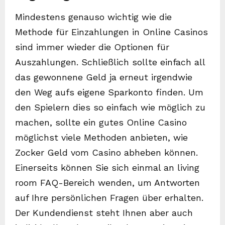
Mindestens genauso wichtig wie die
Methode für Einzahlungen in Online Casinos
sind immer wieder die Optionen für
Auszahlungen. Schließlich sollte einfach all
das gewonnene Geld ja erneut irgendwie
den Weg aufs eigene Sparkonto finden. Um
den Spielern dies so einfach wie möglich zu
machen, sollte ein gutes Online Casino
möglichst viele Methoden anbieten, wie
Zocker Geld vom Casino abheben können.
Einerseits können Sie sich einmal an living
room FAQ-Bereich wenden, um Antworten
auf Ihre persönlichen Fragen über erhalten.
Der Kundendienst steht Ihnen aber auch