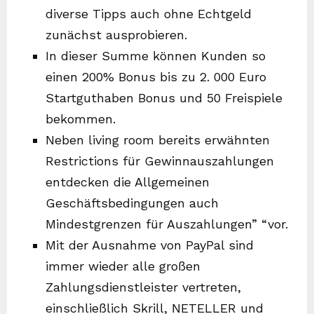
diverse Tipps auch ohne Echtgeld
zunächst ausprobieren.
In dieser Summe können Kunden so
einen 200% Bonus bis zu 2. 000 Euro
Startguthaben Bonus und 50 Freispiele
bekommen.
Neben living room bereits erwähnten
Restrictions für Gewinnauszahlungen
entdecken die Allgemeinen
Geschäftsbedingungen auch
Mindestgrenzen für Auszahlungen” “vor.
Mit der Ausnahme von PayPal sind
immer wieder alle großen
Zahlungsdienstleister vertreten,
einschließlich Skrill, NETELLER und