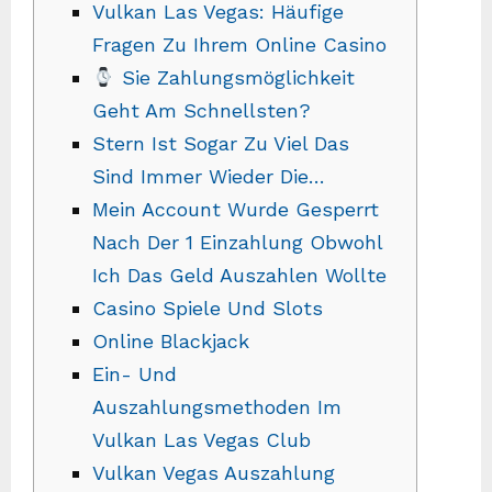
Vulkan Las Vegas: Häufige
Fragen Zu Ihrem Online Casino
Sie Zahlungsmöglichkeit
Geht Am Schnellsten?
Stern Ist Sogar Zu Viel Das
Sind Immer Wieder Die…
Mein Account Wurde Gesperrt
Nach Der 1 Einzahlung Obwohl
Ich Das Geld Auszahlen Wollte
Casino Spiele Und Slots
Online Blackjack
Ein- Und
Auszahlungsmethoden Im
Vulkan Las Vegas Club
Vulkan Vegas Auszahlung